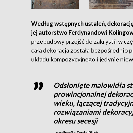
Według wstępnych ustaleń, dekorację
jej autorstwo Ferdynandowi Kolingo
przebudowy przejść do zakrystii w cz
cała dekoracja została bezpośrednio
układu kompozycyjnego i jedynie niewi
Odsłonięte malowidła s
prowincjonalnej dekoracj
wieku, łączącej tradycyj
rozwiązaniami dekoracyj
okresu secesji
- podkreśla Daria Pilch.