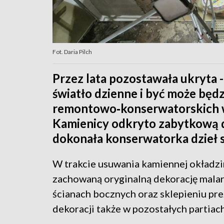
Fot. Daria Pilch
Przez lata pozostawała ukryta -
światło dzienne i być może będz
remontowo‑konserwatorskich w 
Kamienicy odkryto zabytkową d
dokonała konserwatorka dzieł sz
W trakcie usuwania kamiennej okładzin
zachowaną oryginalną dekorację mala
ścianach bocznych oraz sklepieniu pr
dekoracji także w pozostałych partiac