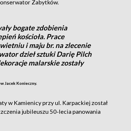
 Konserwator Zabytków.
wały bogate zdobienia
epień kościoła. Prace
etniu i maju br. na zlecenie
ator dzieł sztuki Darię Pilch
ekoracje malarskie zostały
ów Jacek Konieczny.
ty w Kamienicy przy ul. Karpackiej został
zczenia jubileuszu 50‑lecia panowania