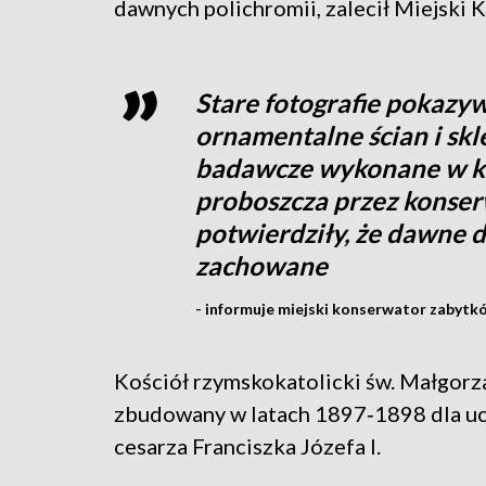
dawnych polichromii, zalecił Miejski
Stare fotografie pokazy
ornamentalne ścian i skl
badawcze wykonane w kwi
proboszcza przez konserw
potwierdziły, że dawne d
zachowane
- informuje miejski konserwator zabytk
Kościół rzymskokatolicki św. Małgorza
zbudowany w latach 1897‑1898 dla uc
cesarza Franciszka Józefa I.