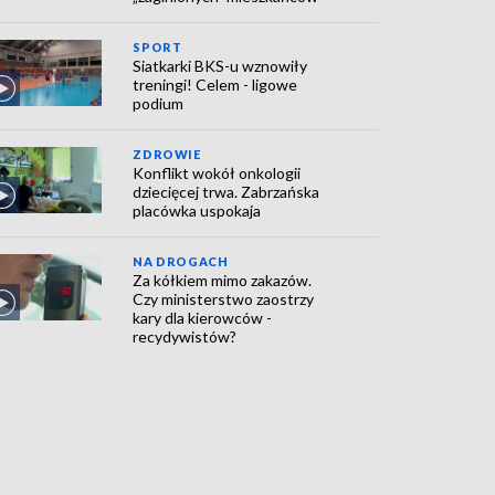
SPORT
Siatkarki BKS-u wznowiły
treningi! Celem - ligowe
podium
ZDROWIE
Konflikt wokół onkologii
dziecięcej trwa. Zabrzańska
placówka uspokaja
NA DROGACH
Za kółkiem mimo zakazów.
Czy ministerstwo zaostrzy
kary dla kierowców -
recydywistów?