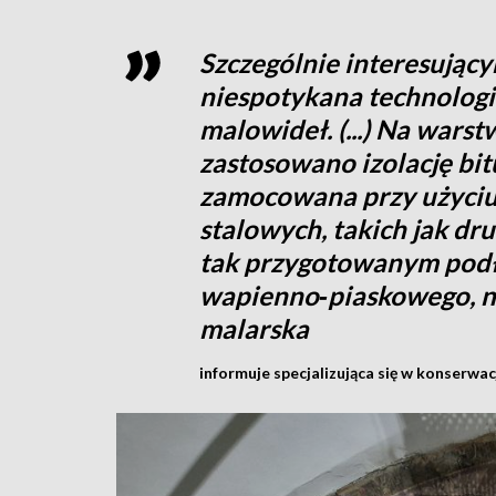
Szczególnie interesując
niespotykana technolog
malowideł. (...) Na wars
zastosowano izolację bit
zamocowana przy użyciu
stalowych, takich jak d
tak przygotowanym podł
wapienno‑piaskowego, n
malarska
informuje specjalizująca się w konserwac