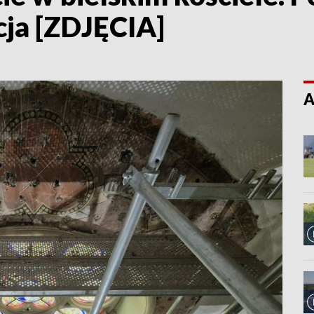
ja [ZDJĘCIA]
A