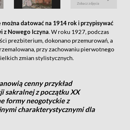
Zobacz zdjęcia
 można datować na 1914 rok i przypisywać
wi z Nowego Iczyna
. W roku 1927, podczas
ęści prezbiterium, dokonano przemurowań, a
 przemalowana, przy zachowaniu pierwotnego
elkich zmian stylistycznych.
tanowią cenny przykład
i sakralnej z początku XX
ne formy neogotyckie z
nymi charakterystycznymi dla