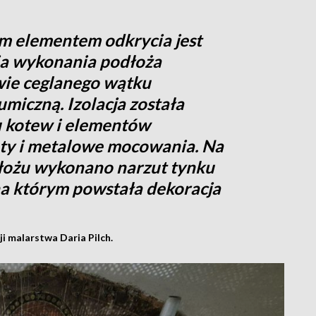
ym elementem odkrycia jest
ia wykonania podłoża
twie ceglanego wątku
umiczną. Izolacja została
 kotew i elementów
ruty i metalowe mocowania. Na
ożu wykonano narzut tynku
a którym powstała dekoracja
ji malarstwa Daria Pilch.