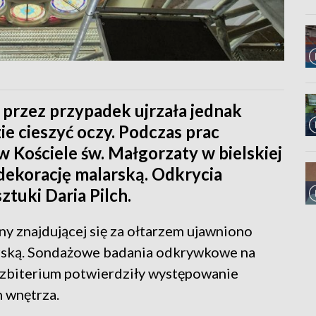
 przez przypadek ujrzała jednak
ie cieszyć oczy. Podczas prac
Kościele św. Małgorzaty w bielskiej
ekorację malarską. Odkrycia
tuki Daria Pilch.
y znajdującej się za ołtarzem ujawniono
rską. Sondażowe badania odkrywkowe na
ezbiterium potwierdziły występowanie
h wnętrza.