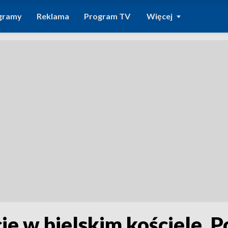
gramy
Reklama
Program TV
Więcej
e w bielskim kościele. P