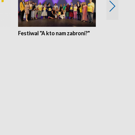
Festiwal "A kto nam zabroni?"
Mikrokosmo