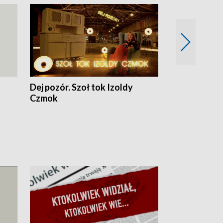
Dej pozór. Szoł tok Izoldy
Dzień z blisk
Czmok