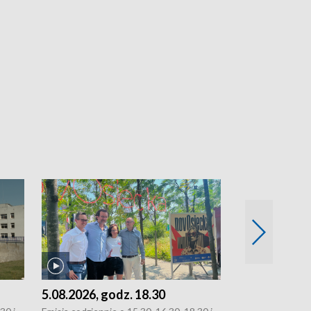
5.08.2026, godz. 18.30
4.08.2026, g