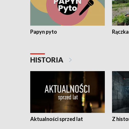
Papyn pyto
Rączka
HISTORIA
Aktualności sprzed lat
Z histo