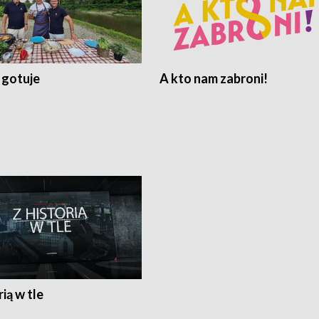
 gotuje
A kto nam zabroni!
rią w tle