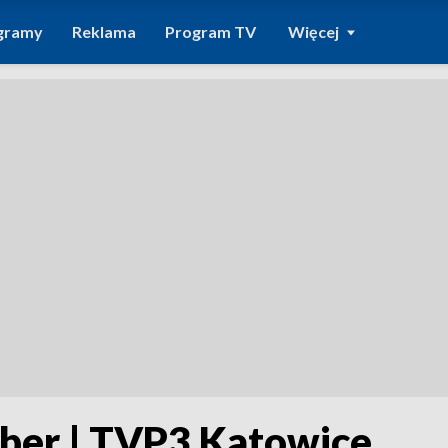
gramy
Reklama
Program TV
Więcej
uber | TVP3 Katowice