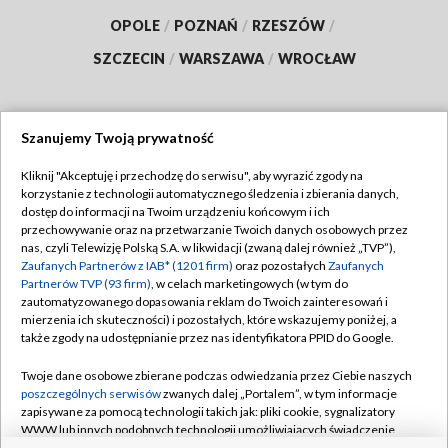
OPOLE
/
POZNAŃ
/
RZESZÓW
/
SZCZECIN
/
WARSZAWA
/
WROCŁAW
Szanujemy Twoją prywatność
Dołącz do nas:
Kliknij "Akceptuję i przechodzę do serwisu", aby wyrazić zgody na
korzystanie z technologii automatycznego śledzenia i zbierania danych,
TVP
dostęp do informacji na Twoim urządzeniu końcowym i ich
Abonament TVP
przechowywanie oraz na przetwarzanie Twoich danych osobowych przez
Regulamin TVP
nas, czyli Telewizję Polską S.A. w likwidacji (zwaną dalej również „TVP”),
Emisja w TVP
Polityka prywatności
Zaufanych Partnerów z IAB* (1201 firm)
oraz pozostałych
Zaufanych
Partnerów TVP (93 firm)
, w celach marketingowych (w tym do
Centrum informacji TVP
Moje zgody
zautomatyzowanego dopasowania reklam do Twoich zainteresowań i
mierzenia ich skuteczności) i pozostałych, które wskazujemy poniżej, a
Naziemna Telewizja Cyfrowa
Pomoc
także zgody na udostępnianie przez nas identyfikatora PPID do Google.
Sklep TVP
Biuro reklamy
Twoje dane osobowe zbierane podczas odwiedzania przez Ciebie naszych
Rada Programowa
Kontakt
poszczególnych serwisów
zwanych dalej „Portalem”, w tym informacje
zapisywane za pomocą technologii takich jak: pliki cookie, sygnalizatory
System NOS
WWW lub innych podobnych technologii umożliwiających świadczenie
dopasowanych i bezpiecznych usług, personalizację treści oraz reklam,