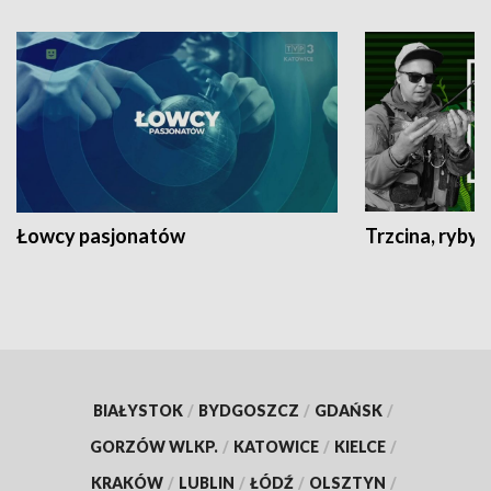
Łowcy pasjonatów
Trzcina, ryby 
BIAŁYSTOK
/
BYDGOSZCZ
/
GDAŃSK
/
GORZÓW WLKP.
/
KATOWICE
/
KIELCE
/
KRAKÓW
/
LUBLIN
/
ŁÓDŹ
/
OLSZTYN
/