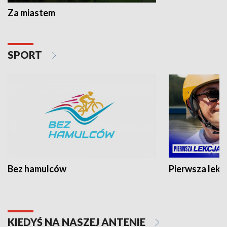
Za miastem
SPORT
Bez hamulców
Pierwsza lekc
KIEDYŚ NA NASZEJ ANTENIE