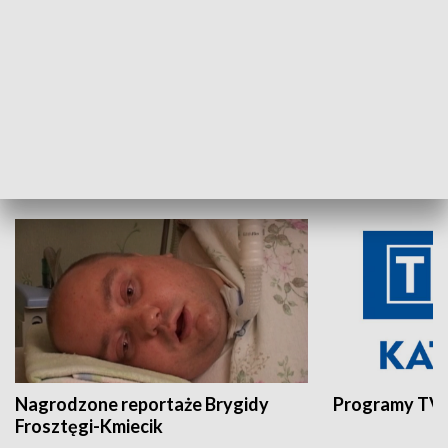
Aktualności sprzed lat
Z historią w tl
INNE
Nagrodzone reportaże Brygidy
Programy TVP
Frosztęgi-Kmiecik