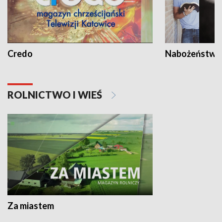
Credo
Nabożeństwa 
ROLNICTWO I WIEŚ
Za miastem