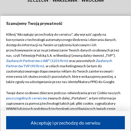
SZCZECIN
/
WARSZAWA
/
WROCŁAW
Szanujemy Twoją prywatność
Dołącz do nas:
Kliknij "Akceptuję i przechodzę do serwisu", aby wyrazić zgody na
korzystanie z technologii automatycznego śledzenia i zbierania danych,
TVP
dostęp do informacji na Twoim urządzeniu końcowym i ich
Abonament TVP
przechowywanie oraz na przetwarzanie Twoich danych osobowych przez
Regulamin TVP
nas, czyli Telewizję Polską S.A. w likwidacji (zwaną dalej również „TVP”),
Emisja w TVP
Polityka prywatności
Zaufanych Partnerów z IAB* (1201 firm)
oraz pozostałych
Zaufanych
Partnerów TVP (93 firm)
, w celach marketingowych (w tym do
Centrum informacji TVP
Moje zgody
zautomatyzowanego dopasowania reklam do Twoich zainteresowań i
mierzenia ich skuteczności) i pozostałych, które wskazujemy poniżej, a
Naziemna Telewizja Cyfrowa
Pomoc
także zgody na udostępnianie przez nas identyfikatora PPID do Google.
Sklep TVP
Biuro reklamy
Twoje dane osobowe zbierane podczas odwiedzania przez Ciebie naszych
Rada Programowa
Kontakt
poszczególnych serwisów
zwanych dalej „Portalem”, w tym informacje
zapisywane za pomocą technologii takich jak: pliki cookie, sygnalizatory
System NOS
WWW lub innych podobnych technologii umożliwiających świadczenie
dopasowanych i bezpiecznych usług, personalizację treści oraz reklam,
Informacje o nadawcy
Kanały
udostępnianie funkcji mediów społecznościowych oraz analizowanie
Akceptuję i przechodzę do serwisu
ruchu w Internecie.
Program dla prasy