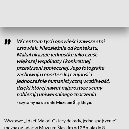
Makala – od przemysłu i pracy, przez życie miejskie, po
podróże zagraniczne, wydarzenia polityczne i świat
dziecięcej codzienności.
W centrum tych opowieści zawsze stoi
człowiek. Niezależnie od kontekstu,
Makal ukazuje jednostkę jako część
większej wspólnoty i konkretnej
przestrzeni społecznej. Jego fotografie
zachowują reporterską czujność i
jednocześnie humanistyczną wrażliwość,
dzięki której nawet najprostsze sceny
nabierają uniwersalnego znaczenia
- czytamy na stronie Muzeum Śląskiego.
Wystawę „Józef Makal. Cztery dekady, jedno spojrzenie"
można oglądać w Muzeum Śląskim od 29 maja do 8