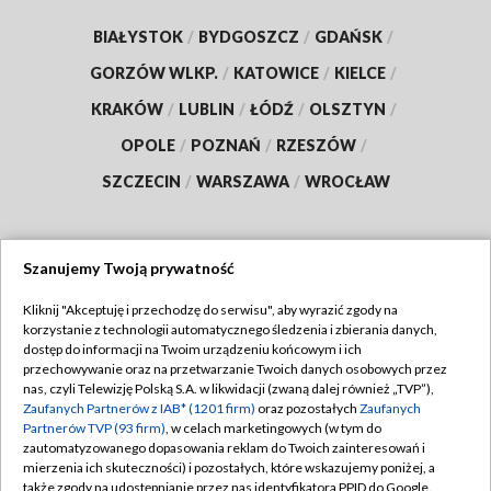
BIAŁYSTOK
/
BYDGOSZCZ
/
GDAŃSK
/
GORZÓW WLKP.
/
KATOWICE
/
KIELCE
/
KRAKÓW
/
LUBLIN
/
ŁÓDŹ
/
OLSZTYN
/
OPOLE
/
POZNAŃ
/
RZESZÓW
/
SZCZECIN
/
WARSZAWA
/
WROCŁAW
Szanujemy Twoją prywatność
Dołącz do nas:
Kliknij "Akceptuję i przechodzę do serwisu", aby wyrazić zgody na
korzystanie z technologii automatycznego śledzenia i zbierania danych,
TVP
dostęp do informacji na Twoim urządzeniu końcowym i ich
Abonament TVP
przechowywanie oraz na przetwarzanie Twoich danych osobowych przez
Regulamin TVP
nas, czyli Telewizję Polską S.A. w likwidacji (zwaną dalej również „TVP”),
Emisja w TVP
Zaufanych Partnerów z IAB* (1201 firm)
oraz pozostałych
Zaufanych
Polityka prywatności
Partnerów TVP (93 firm)
, w celach marketingowych (w tym do
Centrum informacji TVP
Moje zgody
zautomatyzowanego dopasowania reklam do Twoich zainteresowań i
mierzenia ich skuteczności) i pozostałych, które wskazujemy poniżej, a
Naziemna Telewizja Cyfrowa
Pomoc
także zgody na udostępnianie przez nas identyfikatora PPID do Google.