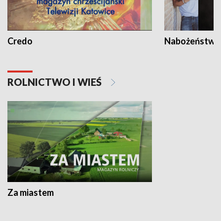
Credo
Nabożeństwa 
ROLNICTWO I WIEŚ
Za miastem