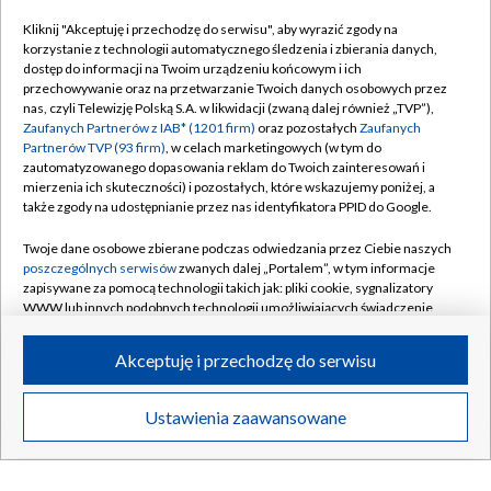
Kliknij "Akceptuję i przechodzę do serwisu", aby wyrazić zgody na
korzystanie z technologii automatycznego śledzenia i zbierania danych,
dostęp do informacji na Twoim urządzeniu końcowym i ich
Dołącz do nas:
przechowywanie oraz na przetwarzanie Twoich danych osobowych przez
nas, czyli Telewizję Polską S.A. w likwidacji (zwaną dalej również „TVP”),
TVP
Zaufanych Partnerów z IAB* (1201 firm)
oraz pozostałych
Zaufanych
Partnerów TVP (93 firm)
, w celach marketingowych (w tym do
Abonament TVP
Regulamin TVP
zautomatyzowanego dopasowania reklam do Twoich zainteresowań i
mierzenia ich skuteczności) i pozostałych, które wskazujemy poniżej, a
Emisja w TVP
Polityka prywatności
także zgody na udostępnianie przez nas identyfikatora PPID do Google.
Centrum informacji TVP
Moje zgody
Twoje dane osobowe zbierane podczas odwiedzania przez Ciebie naszych
Naziemna Telewizja Cyfrowa
poszczególnych serwisów
zwanych dalej „Portalem”, w tym informacje
Pomoc
zapisywane za pomocą technologii takich jak: pliki cookie, sygnalizatory
Sklep TVP
Biuro reklamy
WWW lub innych podobnych technologii umożliwiających świadczenie
dopasowanych i bezpiecznych usług, personalizację treści oraz reklam,
Rada Programowa
Kontakt
udostępnianie funkcji mediów społecznościowych oraz analizowanie
Akceptuję i przechodzę do serwisu
ruchu w Internecie.
System NOS
Informacje o nadawcy
Twoje dane osobowe zbierane podczas odwiedzania przez Ciebie
Kanały
Ustawienia zaawansowane
poszczególnych serwisów
na Portalu, takie jak adresy IP, identyfikatory
Program dla prasy
Twoich urządzeń końcowych i identyfikatory plików cookie, informacje o
©2026 Telewizja Polska S.A. w likwidacji
Twoich wyszukiwaniach w serwisach Portalu czy historia odwiedzin będą
Biuro Reklamy
przetwarzane przez TVP,
Zaufanych Partnerów z IAB
oraz pozostałych