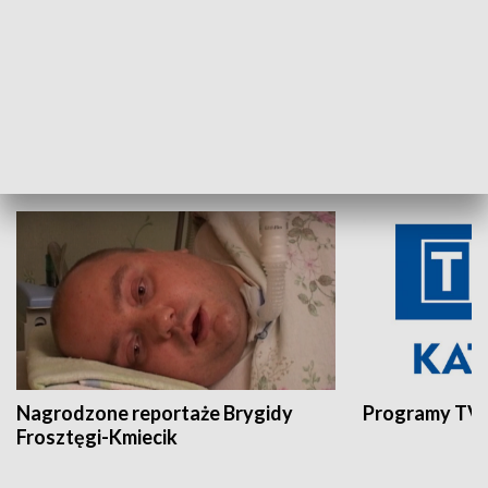
Aktualności sprzed lat
Z historią w tl
INNE
Nagrodzone reportaże Brygidy
Programy TVP
Frosztęgi-Kmiecik