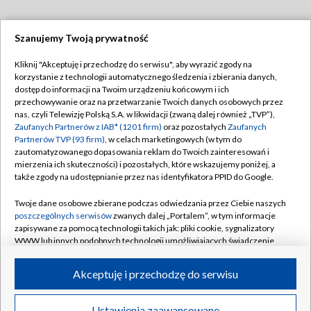
Szanujemy Twoją prywatność
Dołącz do nas:
Kliknij "Akceptuję i przechodzę do serwisu", aby wyrazić zgody na
korzystanie z technologii automatycznego śledzenia i zbierania danych,
TVP
dostęp do informacji na Twoim urządzeniu końcowym i ich
Abonament TVP
przechowywanie oraz na przetwarzanie Twoich danych osobowych przez
Regulamin TVP
nas, czyli Telewizję Polską S.A. w likwidacji (zwaną dalej również „TVP”),
Emisja w TVP
Polityka prywatności
Zaufanych Partnerów z IAB* (1201 firm)
oraz pozostałych
Zaufanych
Partnerów TVP (93 firm)
, w celach marketingowych (w tym do
Centrum informacji TVP
Moje zgody
zautomatyzowanego dopasowania reklam do Twoich zainteresowań i
mierzenia ich skuteczności) i pozostałych, które wskazujemy poniżej, a
Naziemna Telewizja Cyfrowa
Pomoc
także zgody na udostępnianie przez nas identyfikatora PPID do Google.
Sklep TVP
Biuro reklamy
Twoje dane osobowe zbierane podczas odwiedzania przez Ciebie naszych
Rada Programowa
Kontakt
poszczególnych serwisów
zwanych dalej „Portalem”, w tym informacje
zapisywane za pomocą technologii takich jak: pliki cookie, sygnalizatory
System NOS
WWW lub innych podobnych technologii umożliwiających świadczenie
dopasowanych i bezpiecznych usług, personalizację treści oraz reklam,
Informacje o nadawcy
Kanały
udostępnianie funkcji mediów społecznościowych oraz analizowanie
Akceptuję i przechodzę do serwisu
ruchu w Internecie.
Program dla prasy
©2026 Telewizja Polska S.A. w likwidacji
Biuro Reklamy
Twoje dane osobowe zbierane podczas odwiedzania przez Ciebie
Ustawienia zaawansowane