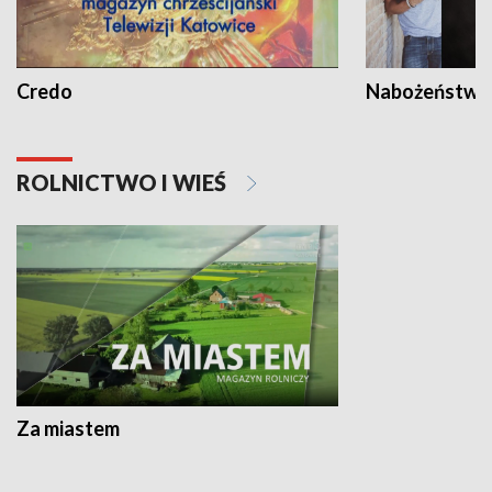
Credo
Nabożeństwa 
ROLNICTWO I WIEŚ
Za miastem