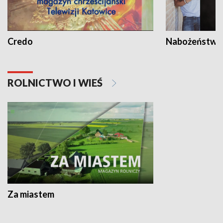
Credo
Nabożeństwa 
ROLNICTWO I WIEŚ
Za miastem