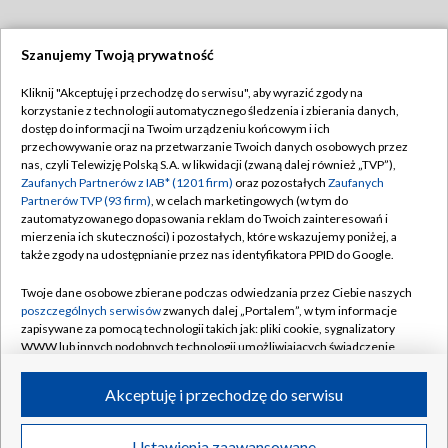
Szanujemy Twoją prywatność
Dołącz do nas:
Kliknij "Akceptuję i przechodzę do serwisu", aby wyrazić zgody na
korzystanie z technologii automatycznego śledzenia i zbierania danych,
TVP
dostęp do informacji na Twoim urządzeniu końcowym i ich
Abonament TVP
przechowywanie oraz na przetwarzanie Twoich danych osobowych przez
Regulamin TVP
nas, czyli Telewizję Polską S.A. w likwidacji (zwaną dalej również „TVP”),
Emisja w TVP
Polityka prywatności
Zaufanych Partnerów z IAB* (1201 firm)
oraz pozostałych
Zaufanych
Partnerów TVP (93 firm)
, w celach marketingowych (w tym do
Centrum informacji TVP
Moje zgody
zautomatyzowanego dopasowania reklam do Twoich zainteresowań i
mierzenia ich skuteczności) i pozostałych, które wskazujemy poniżej, a
Naziemna Telewizja Cyfrowa
Pomoc
także zgody na udostępnianie przez nas identyfikatora PPID do Google.
Sklep TVP
Biuro reklamy
Twoje dane osobowe zbierane podczas odwiedzania przez Ciebie naszych
Rada Programowa
Kontakt
poszczególnych serwisów
zwanych dalej „Portalem”, w tym informacje
zapisywane za pomocą technologii takich jak: pliki cookie, sygnalizatory
System NOS
WWW lub innych podobnych technologii umożliwiających świadczenie
dopasowanych i bezpiecznych usług, personalizację treści oraz reklam,
Informacje o nadawcy
Kanały
udostępnianie funkcji mediów społecznościowych oraz analizowanie
Akceptuję i przechodzę do serwisu
ruchu w Internecie.
Program dla prasy
©2026 Telewizja Polska S.A. w likwidacji
Biuro Reklamy
Twoje dane osobowe zbierane podczas odwiedzania przez Ciebie
Ustawienia zaawansowane