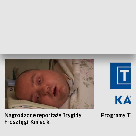
Aktualności sprzed lat
Z historią w tl
INNE
Nagrodzone reportaże Brygidy
Programy TVP
Frosztęgi-Kmiecik