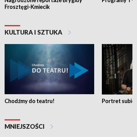
Nagrodzone reportaże Brygidy
Programy TVP
Frosztęgi-Kmiecik
KULTURA I SZTUKA
Chodźmy do teatru!
Portret subi
MNIEJSZOŚCI