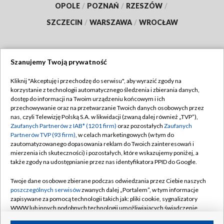
OPOLE
/
POZNAŃ
/
RZESZÓW
/
SZCZECIN
/
WARSZAWA
/
WROCŁAW
Szanujemy Twoją prywatność
Dołącz do nas:
Kliknij "Akceptuję i przechodzę do serwisu", aby wyrazić zgody na
korzystanie z technologii automatycznego śledzenia i zbierania danych,
TVP
dostęp do informacji na Twoim urządzeniu końcowym i ich
Abonament TVP
przechowywanie oraz na przetwarzanie Twoich danych osobowych przez
Regulamin TVP
nas, czyli Telewizję Polską S.A. w likwidacji (zwaną dalej również „TVP”),
Emisja w TVP
Polityka prywatności
Zaufanych Partnerów z IAB* (1201 firm)
oraz pozostałych
Zaufanych
Partnerów TVP (93 firm)
, w celach marketingowych (w tym do
Centrum informacji TVP
Moje zgody
zautomatyzowanego dopasowania reklam do Twoich zainteresowań i
mierzenia ich skuteczności) i pozostałych, które wskazujemy poniżej, a
Naziemna Telewizja Cyfrowa
Pomoc
także zgody na udostępnianie przez nas identyfikatora PPID do Google.
Sklep TVP
Biuro reklamy
Twoje dane osobowe zbierane podczas odwiedzania przez Ciebie naszych
Rada Programowa
Kontakt
poszczególnych serwisów
zwanych dalej „Portalem”, w tym informacje
zapisywane za pomocą technologii takich jak: pliki cookie, sygnalizatory
System NOS
WWW lub innych podobnych technologii umożliwiających świadczenie
dopasowanych i bezpiecznych usług, personalizację treści oraz reklam,
Informacje o nadawcy
Kanały