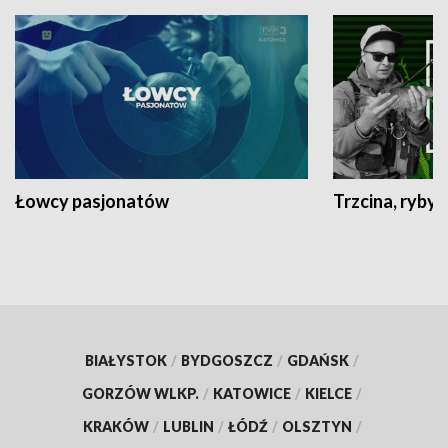
Łowcy pasjonatów
Trzcina, ryby 
BIAŁYSTOK
/
BYDGOSZCZ
/
GDAŃSK
/
GORZÓW WLKP.
/
KATOWICE
/
KIELCE
/
KRAKÓW
/
LUBLIN
/
ŁÓDŹ
/
OLSZTYN
/