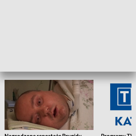
Aktualności sprzed lat
Z historią w tl
INNE