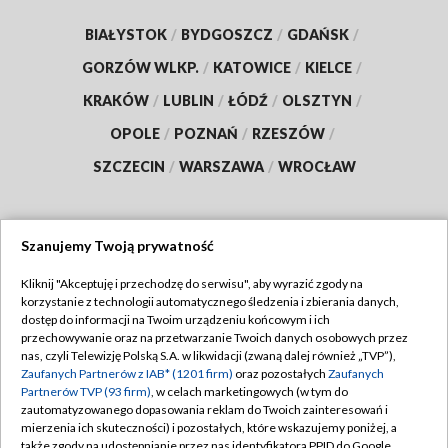
BIAŁYSTOK
/
BYDGOSZCZ
/
GDAŃSK
/
GORZÓW WLKP.
/
KATOWICE
/
KIELCE
/
KRAKÓW
/
LUBLIN
/
ŁÓDŹ
/
OLSZTYN
/
OPOLE
/
POZNAŃ
/
RZESZÓW
/
SZCZECIN
/
WARSZAWA
/
WROCŁAW
Szanujemy Twoją prywatność
Dołącz do nas:
Kliknij "Akceptuję i przechodzę do serwisu", aby wyrazić zgody na
korzystanie z technologii automatycznego śledzenia i zbierania danych,
TVP
dostęp do informacji na Twoim urządzeniu końcowym i ich
Abonament TVP
przechowywanie oraz na przetwarzanie Twoich danych osobowych przez
Regulamin TVP
nas, czyli Telewizję Polską S.A. w likwidacji (zwaną dalej również „TVP”),
Emisja w TVP
Polityka prywatności
Zaufanych Partnerów z IAB* (1201 firm)
oraz pozostałych
Zaufanych
Partnerów TVP (93 firm)
, w celach marketingowych (w tym do
Centrum informacji TVP
Moje zgody
zautomatyzowanego dopasowania reklam do Twoich zainteresowań i
mierzenia ich skuteczności) i pozostałych, które wskazujemy poniżej, a
Naziemna Telewizja Cyfrowa
Pomoc
także zgody na udostępnianie przez nas identyfikatora PPID do Google.