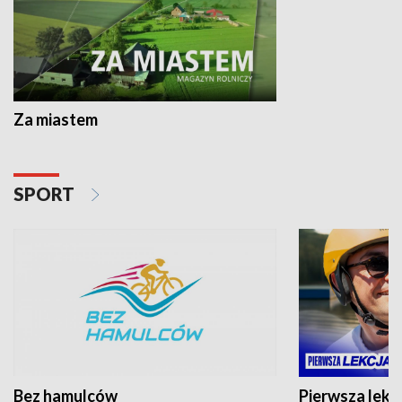
Za miastem
SPORT
Bez hamulców
Pierwsza lekc