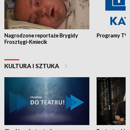
Nagrodzone reportaże Brygidy
Programy TVP
Frosztęgi-Kmiecik
KULTURA I SZTUKA