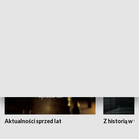
Papyn pyto
Rączka gotuje
HISTORIA
Aktualności sprzed lat
Z historią w tl