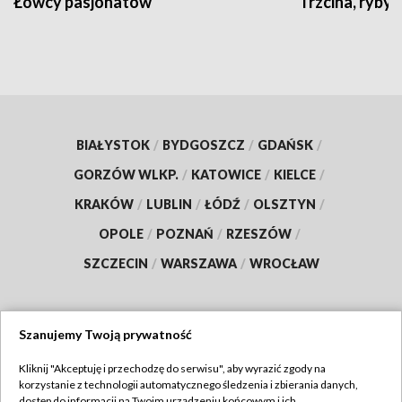
Łowcy pasjonatów
Trzcina, ryby 
BIAŁYSTOK
/
BYDGOSZCZ
/
GDAŃSK
/
GORZÓW WLKP.
/
KATOWICE
/
KIELCE
/
KRAKÓW
/
LUBLIN
/
ŁÓDŹ
/
OLSZTYN
/
OPOLE
/
POZNAŃ
/
RZESZÓW
/
SZCZECIN
/
WARSZAWA
/
WROCŁAW
Szanujemy Twoją prywatność
Dołącz do nas:
Kliknij "Akceptuję i przechodzę do serwisu", aby wyrazić zgody na
korzystanie z technologii automatycznego śledzenia i zbierania danych,
TVP
dostęp do informacji na Twoim urządzeniu końcowym i ich