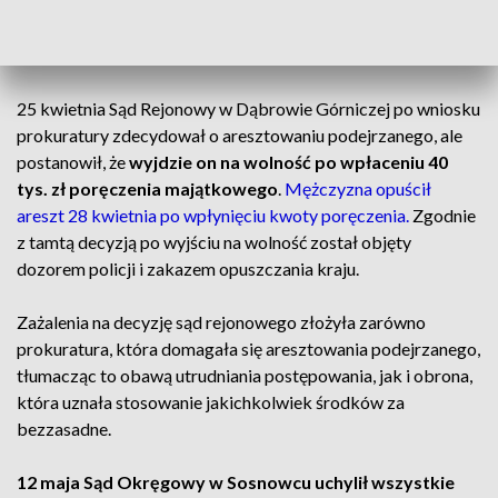
więzienia. Według prokuratury mężczyzna nieumyślnie
naruszył zasady ruchu drogowego i również nieumyślnie
spowodował śmierć posła.
25 kwietnia Sąd Rejonowy w Dąbrowie Górniczej po wniosku
prokuratury zdecydował o aresztowaniu podejrzanego, ale
postanowił, że
wyjdzie on na wolność po wpłaceniu 40
tys. zł poręczenia majątkowego
.
Mężczyzna opuścił
areszt 28 kwietnia po wpłynięciu kwoty poręczenia.
Zgodnie
z tamtą decyzją po wyjściu na wolność został objęty
dozorem policji i zakazem opuszczania kraju.
Zażalenia na decyzję sąd rejonowego złożyła zarówno
prokuratura, która domagała się aresztowania podejrzanego,
tłumacząc to obawą utrudniania postępowania, jak i obrona,
która uznała stosowanie jakichkolwiek środków za
bezzasadne.
12 maja Sąd Okręgowy w Sosnowcu uchylił wszystkie