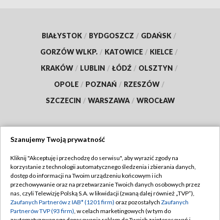
BIAŁYSTOK
/
BYDGOSZCZ
/
GDAŃSK
/
GORZÓW WLKP.
/
KATOWICE
/
KIELCE
/
KRAKÓW
/
LUBLIN
/
ŁÓDŹ
/
OLSZTYN
/
OPOLE
/
POZNAŃ
/
RZESZÓW
/
SZCZECIN
/
WARSZAWA
/
WROCŁAW
Szanujemy Twoją prywatność
Dołącz do nas:
Kliknij "Akceptuję i przechodzę do serwisu", aby wyrazić zgody na
korzystanie z technologii automatycznego śledzenia i zbierania danych,
TVP
dostęp do informacji na Twoim urządzeniu końcowym i ich
Abonament TVP
przechowywanie oraz na przetwarzanie Twoich danych osobowych przez
Regulamin TVP
nas, czyli Telewizję Polską S.A. w likwidacji (zwaną dalej również „TVP”),
Emisja w TVP
Zaufanych Partnerów z IAB* (1201 firm)
oraz pozostałych
Zaufanych
Polityka prywatności
Partnerów TVP (93 firm)
, w celach marketingowych (w tym do
Centrum informacji TVP
Moje zgody
zautomatyzowanego dopasowania reklam do Twoich zainteresowań i