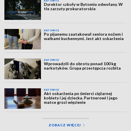
KATOWICE
Dyrektor szkoły w Bytomiu odwołany. W
tle zarzuty prokuratorskie
KATOWICE
Po pijanemu zaatakował seniora nożem i
wałkami kuchennymi. Jest akt oskarżenia
KATOWICE
Wprowadzili do obrotu ponad 100 kg
narkotyków. Grupa przestępcza rozbita
KATOWICE
Akt oskarżenia po śmierci ciężarnej
kobiety i jej dziecka. Partnerowi i jego
matce grozi więzienie
ZOBACZ WIĘCEJ