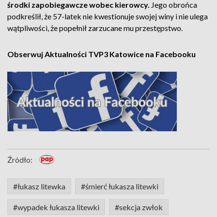
środki zapobiegawcze wobec kierowcy.
Jego obrońca
podkreślił, że 57-latek nie kwestionuje swojej winy i nie ulega
wątpliwości, że popełnił zarzucane mu przestępstwo.
Obserwuj Aktualności TVP3 Katowice na Facebooku
Źródło:
#łukasz litewka
#śmierć łukasza litewki
#wypadek łukasza litewki
#sekcja zwłok