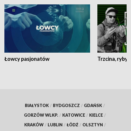
Łowcy pasjonatów
Trzcina, ryby 
BIAŁYSTOK
/
BYDGOSZCZ
/
GDAŃSK
/
GORZÓW WLKP.
/
KATOWICE
/
KIELCE
/
KRAKÓW
/
LUBLIN
/
ŁÓDŹ
/
OLSZTYN
/