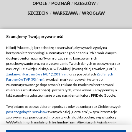
OPOLE
/
POZNAŃ
/
RZESZÓW
/
SZCZECIN
/
WARSZAWA
/
WROCŁAW
Szanujemy Twoją prywatność
Dołącz do nas:
Kliknij "Akceptuję i przechodzę do serwisu", aby wyrazić zgody na
korzystanie z technologii automatycznego śledzenia i zbierania danych,
TVP
dostęp do informacji na Twoim urządzeniu końcowym i ich
Abonament TVP
przechowywanie oraz na przetwarzanie Twoich danych osobowych przez
Regulamin TVP
nas, czyli Telewizję Polską S.A. w likwidacji (zwaną dalej również „TVP”),
Emisja w TVP
Polityka prywatności
Zaufanych Partnerów z IAB* (1201 firm)
oraz pozostałych
Zaufanych
Partnerów TVP (93 firm)
, w celach marketingowych (w tym do
Centrum informacji TVP
Moje zgody
zautomatyzowanego dopasowania reklam do Twoich zainteresowań i
mierzenia ich skuteczności) i pozostałych, które wskazujemy poniżej, a
Naziemna Telewizja Cyfrowa
Pomoc
także zgody na udostępnianie przez nas identyfikatora PPID do Google.
Sklep TVP
Biuro reklamy
Twoje dane osobowe zbierane podczas odwiedzania przez Ciebie naszych
Rada Programowa
Kontakt
poszczególnych serwisów
zwanych dalej „Portalem”, w tym informacje
zapisywane za pomocą technologii takich jak: pliki cookie, sygnalizatory
System NOS
WWW lub innych podobnych technologii umożliwiających świadczenie
dopasowanych i bezpiecznych usług, personalizację treści oraz reklam,
Informacje o nadawcy
Kanały