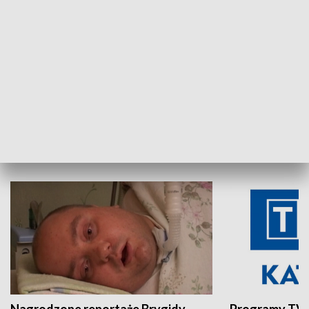
Aktualności sprzed lat
Z historią w tl
INNE