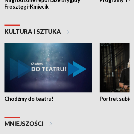
Nagrodzone reportaże Brygidy
Programy TVP
Frosztęgi-Kmiecik
KULTURA I SZTUKA
Chodźmy do teatru!
Portret subi
MNIEJSZOŚCI