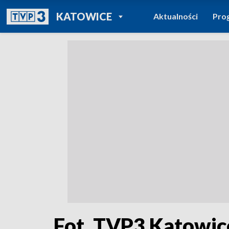
POWRÓT DO
KATOWICE
Aktualności
Pro
TVP REGIONY
Fot. TVP3 Katowic