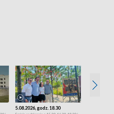
5.08.2026, godz. 18.30
4.08.2026, g