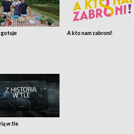
 gotuje
A kto nam zabroni!
rią w tle