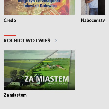
Credo
Nabożeństwa 
ROLNICTWO I WIEŚ
Za miastem