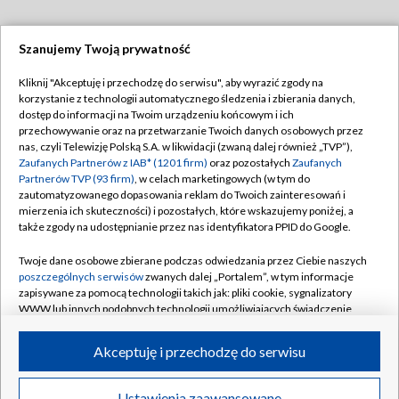
Szanujemy Twoją prywatność
Dołącz do nas:
Kliknij "Akceptuję i przechodzę do serwisu", aby wyrazić zgody na
korzystanie z technologii automatycznego śledzenia i zbierania danych,
TVP
dostęp do informacji na Twoim urządzeniu końcowym i ich
Abonament TVP
przechowywanie oraz na przetwarzanie Twoich danych osobowych przez
Regulamin TVP
nas, czyli Telewizję Polską S.A. w likwidacji (zwaną dalej również „TVP”),
Emisja w TVP
Polityka prywatności
Zaufanych Partnerów z IAB* (1201 firm)
oraz pozostałych
Zaufanych
Partnerów TVP (93 firm)
, w celach marketingowych (w tym do
Centrum informacji TVP
Moje zgody
zautomatyzowanego dopasowania reklam do Twoich zainteresowań i
mierzenia ich skuteczności) i pozostałych, które wskazujemy poniżej, a
Naziemna Telewizja Cyfrowa
Pomoc
także zgody na udostępnianie przez nas identyfikatora PPID do Google.
Sklep TVP
Biuro reklamy
Twoje dane osobowe zbierane podczas odwiedzania przez Ciebie naszych
Rada Programowa
Kontakt
poszczególnych serwisów
zwanych dalej „Portalem”, w tym informacje
zapisywane za pomocą technologii takich jak: pliki cookie, sygnalizatory
System NOS
WWW lub innych podobnych technologii umożliwiających świadczenie
dopasowanych i bezpiecznych usług, personalizację treści oraz reklam,
Informacje o nadawcy
Kanały
udostępnianie funkcji mediów społecznościowych oraz analizowanie
Akceptuję i przechodzę do serwisu
ruchu w Internecie.
Program dla prasy
©2026 Telewizja Polska S.A. w likwidacji
Biuro Reklamy
Twoje dane osobowe zbierane podczas odwiedzania przez Ciebie
Ustawienia zaawansowane