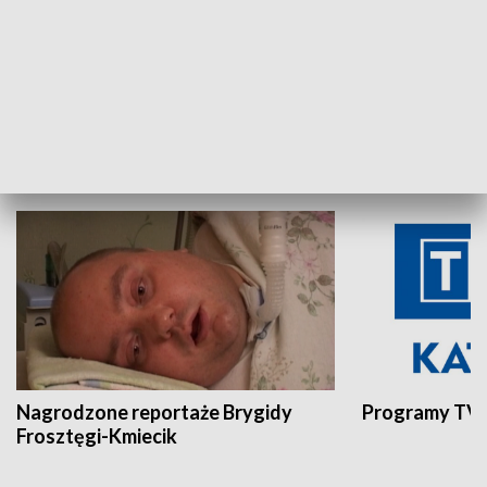
Aktualności sprzed lat
Z historią w tl
INNE
Nagrodzone reportaże Brygidy
Programy TVP
Frosztęgi-Kmiecik