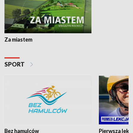
Za miastem
SPORT
Bez hamulców
Pierwsza lekc