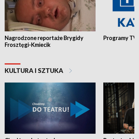
Nagrodzone reportaże Brygidy
Programy TVP
Frosztęgi-Kmiecik
KULTURA I SZTUKA