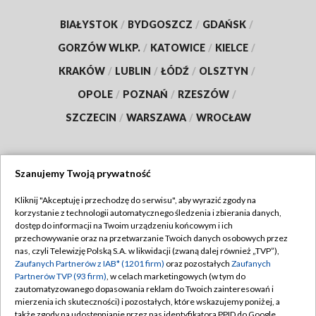
BIAŁYSTOK
/
BYDGOSZCZ
/
GDAŃSK
/
GORZÓW WLKP.
/
KATOWICE
/
KIELCE
/
KRAKÓW
/
LUBLIN
/
ŁÓDŹ
/
OLSZTYN
/
OPOLE
/
POZNAŃ
/
RZESZÓW
/
SZCZECIN
/
WARSZAWA
/
WROCŁAW
Szanujemy Twoją prywatność
Dołącz do nas:
Kliknij "Akceptuję i przechodzę do serwisu", aby wyrazić zgody na
korzystanie z technologii automatycznego śledzenia i zbierania danych,
TVP
dostęp do informacji na Twoim urządzeniu końcowym i ich
Abonament TVP
przechowywanie oraz na przetwarzanie Twoich danych osobowych przez
Regulamin TVP
nas, czyli Telewizję Polską S.A. w likwidacji (zwaną dalej również „TVP”),
Emisja w TVP
Polityka prywatności
Zaufanych Partnerów z IAB* (1201 firm)
oraz pozostałych
Zaufanych
Partnerów TVP (93 firm)
, w celach marketingowych (w tym do
Centrum informacji TVP
Moje zgody
zautomatyzowanego dopasowania reklam do Twoich zainteresowań i
mierzenia ich skuteczności) i pozostałych, które wskazujemy poniżej, a
Naziemna Telewizja Cyfrowa
Pomoc
także zgody na udostępnianie przez nas identyfikatora PPID do Google.