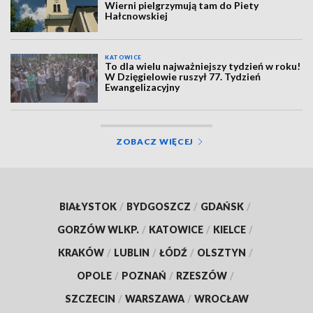
Wierni pielgrzymują tam do Piety
Hałcnowskiej
KATOWICE
To dla wielu najważniejszy tydzień w roku!
W Dzięgielowie ruszył 77. Tydzień
Ewangelizacyjny
ZOBACZ WIĘCEJ
BIAŁYSTOK
/
BYDGOSZCZ
/
GDAŃSK
/
GORZÓW WLKP.
/
KATOWICE
/
KIELCE
/
KRAKÓW
/
LUBLIN
/
ŁÓDŹ
/
OLSZTYN
/
OPOLE
/
POZNAŃ
/
RZESZÓW
/
SZCZECIN
/
WARSZAWA
/
WROCŁAW