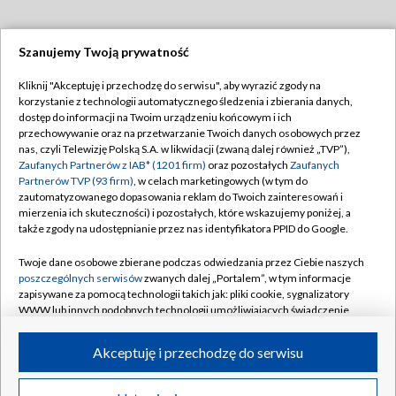
Szanujemy Twoją prywatność
Dołącz do nas:
Kliknij "Akceptuję i przechodzę do serwisu", aby wyrazić zgody na
korzystanie z technologii automatycznego śledzenia i zbierania danych,
TVP
dostęp do informacji na Twoim urządzeniu końcowym i ich
Abonament TVP
przechowywanie oraz na przetwarzanie Twoich danych osobowych przez
Regulamin TVP
nas, czyli Telewizję Polską S.A. w likwidacji (zwaną dalej również „TVP”),
Emisja w TVP
Zaufanych Partnerów z IAB* (1201 firm)
oraz pozostałych
Zaufanych
Polityka prywatności
Partnerów TVP (93 firm)
, w celach marketingowych (w tym do
Centrum informacji TVP
Moje zgody
zautomatyzowanego dopasowania reklam do Twoich zainteresowań i
mierzenia ich skuteczności) i pozostałych, które wskazujemy poniżej, a
Naziemna Telewizja Cyfrowa
Pomoc
także zgody na udostępnianie przez nas identyfikatora PPID do Google.
Sklep TVP
Biuro reklamy
Twoje dane osobowe zbierane podczas odwiedzania przez Ciebie naszych
Rada Programowa
poszczególnych serwisów
zwanych dalej „Portalem”, w tym informacje
Kontakt
zapisywane za pomocą technologii takich jak: pliki cookie, sygnalizatory
System NOS
WWW lub innych podobnych technologii umożliwiających świadczenie
dopasowanych i bezpiecznych usług, personalizację treści oraz reklam,
Informacje o nadawcy
Kanały
udostępnianie funkcji mediów społecznościowych oraz analizowanie
Akceptuję i przechodzę do serwisu
ruchu w Internecie.
Program dla prasy
©2026 Telewizja Polska S.A. w likwidacji
Biuro Reklamy
Twoje dane osobowe zbierane podczas odwiedzania przez Ciebie