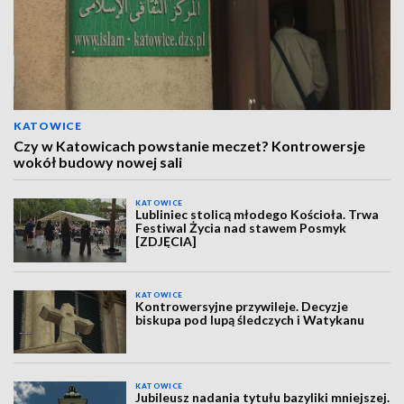
KATOWICE
Czy w Katowicach powstanie meczet? Kontrowersje
wokół budowy nowej sali
KATOWICE
Lubliniec stolicą młodego Kościoła. Trwa
Festiwal Życia nad stawem Posmyk
[ZDJĘCIA]
KATOWICE
Kontrowersyjne przywileje. Decyzje
biskupa pod lupą śledczych i Watykanu
KATOWICE
Jubileusz nadania tytułu bazyliki mniejszej.