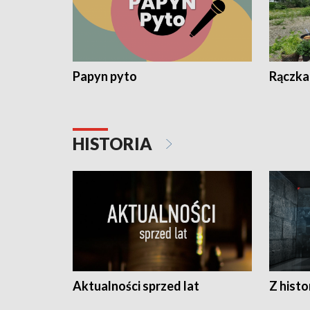
Papyn pyto
Rączka
HISTORIA
Aktualności sprzed lat
Z histo