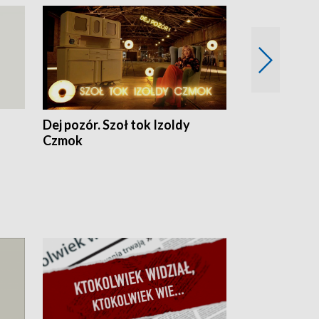
Dej pozór. Szoł tok Izoldy
Dzień z blisk
Czmok