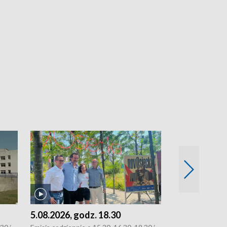
5.08.2026, godz. 18.30
4.08.2026, g