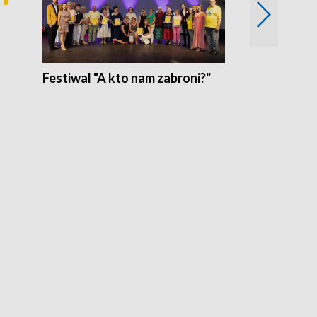
Festiwal "A kto nam zabroni?"
Mikrokosmo