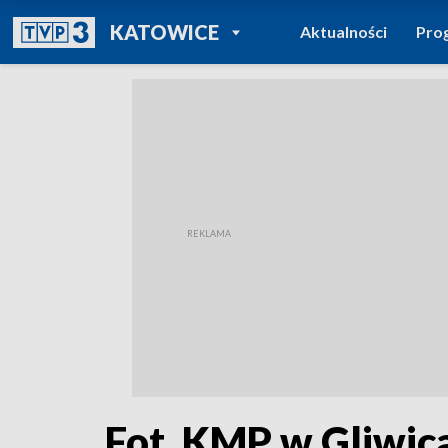
POWRÓT DO
KATOWICE
Aktualności
Pro
TVP REGIONY
Fot. KMP w Gliwic