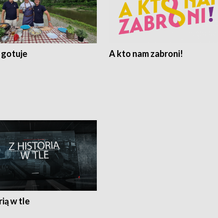
 gotuje
A kto nam zabroni!
rią w tle