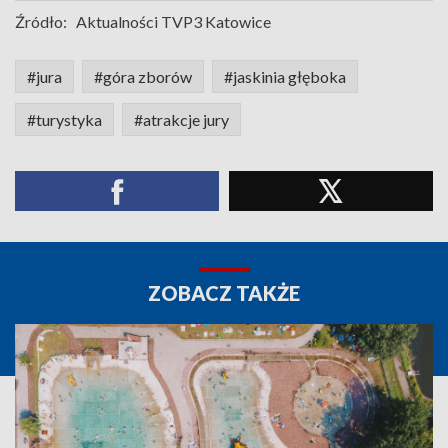
Źródło:
Aktualności TVP3 Katowice
#jura
#góra zborów
#jaskinia głęboka
#turystyka
#atrakcje jury
ZOBACZ TAKŻE