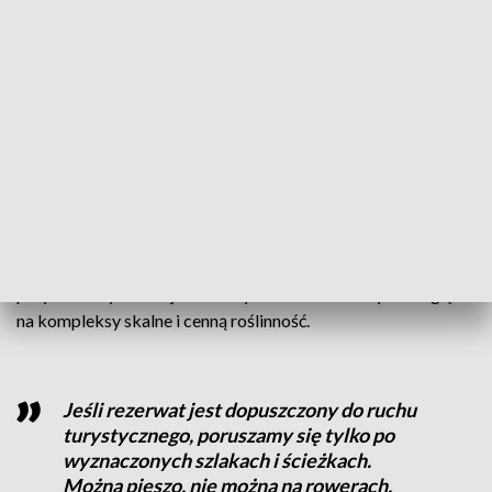
To jest miejsce dostępne dla każdego.
Można iść w wielu kierunkach - w
kierunku Morska, Rzędkowic. Można
sobie dalej pochodzić po skałkach
kroczyckich
– zachęca Piotr Orman, przewodnik jurajski
Góra Zborów to obszar o wyjątkowych walorach
przyrodniczych i krajobrazowych. Jest chroniony ze względu
na kompleksy skalne i cenną roślinność.
Jeśli rezerwat jest dopuszczony do ruchu
turystycznego, poruszamy się tylko po
wyznaczonych szlakach i ścieżkach.
Można pieszo, nie można na rowerach.