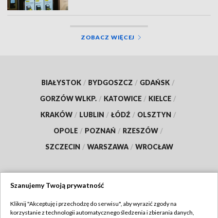
ZOBACZ WIĘCEJ
BIAŁYSTOK
/
BYDGOSZCZ
/
GDAŃSK
/
GORZÓW WLKP.
/
KATOWICE
/
KIELCE
/
KRAKÓW
/
LUBLIN
/
ŁÓDŹ
/
OLSZTYN
/
OPOLE
/
POZNAŃ
/
RZESZÓW
/
SZCZECIN
/
WARSZAWA
/
WROCŁAW
Szanujemy Twoją prywatność
Dołącz do nas:
Kliknij "Akceptuję i przechodzę do serwisu", aby wyrazić zgody na
korzystanie z technologii automatycznego śledzenia i zbierania danych,
TVP