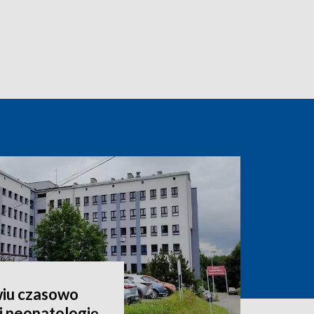
wiu czasowo
 neonatologię.