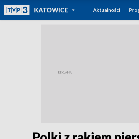
POWRÓT DO
KATOWICE
Aktualności
Pro
TVP REGIONY
Polki z rakiem pie