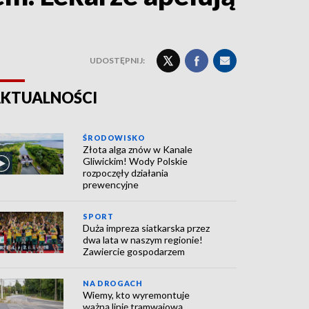
UDOSTĘPNIJ:
KTUALNOŚCI
ŚRODOWISKO
Złota alga znów w Kanale
Gliwickim! Wody Polskie
rozpoczęły działania
prewencyjne
SPORT
Duża impreza siatkarska przez
dwa lata w naszym regionie!
Zawiercie gospodarzem
NA DROGACH
Wiemy, kto wyremontuje
ważną linię tramwajową.