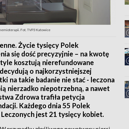
chemioterapii. Fot. TVP3 Katowice
cenne. Życie tysięcy Polek
nia się dość precyzyjnie – na kwotę
o tyle kosztują nierefundowane
decydują o najkorzystniejszej
tki na takie badanie nie stać - leczona
ią nierzadko niepotrzebną, a nawet
stwa Zdrowa trafiła petycja
ndacji. Każdego dnia 55 Polek
. Leczonych jest 21 tysięcy kobiet.
 W przypadku złośliwego nowotworu piersi,