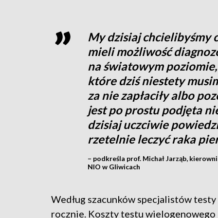
My dzisiaj chcielibyśmy 
mieli możliwość diagnozo
na światowym poziomie, 
które dziś niestety musim
za nie zapłaciły albo poz
jest po prostu podjęta ni
dzisiaj uczciwie powiedzi
rzetelnie leczyć raka pier
– podkreśla prof. Michał Jarząb, kierowni
NIO w Gliwicach
Według szacunków specjalistów testy 
rocznie. Koszty testu wielogenowego d