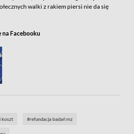
ołecznych walki z rakiem piersi nie da się
e na Facebooku
i koszt
#refundacja badań mz
bna