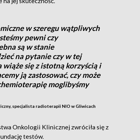
e na jej skuteczność.
miczne w szeregu wątpliwych
esteśmy pewni czy
ebna są w stanie
ieć na pytanie czy w tej
 wiąże się z istotną korzyścią i
hcemy ją zastosować, czy może
tę chemioterapię moglibyśmy
czny, specjalista radioterapii NIO w Gliwicach
twa Onkologii Klinicznej zwróciła się z
fundację testów.