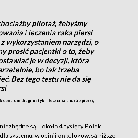
chociażby pilotaż, żebyśmy
wania i leczenia raka piersi
z wykorzystaniem narzędzi, o
y prosić pacjentki o to, żeby
ostawiać je w decyzji, która
erzetelnie, bo tak trzeba
eć. Bez tego testu nie da się
si
k centrum diagnostyki i leczenia chorób piersi,
niezbędne są u około 4 tysięcy Polek
la systemu, w opinii onkologów, są niższe