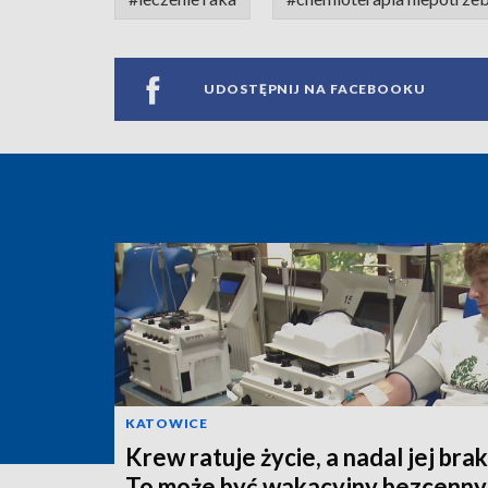
UDOSTĘPNIJ NA FACEBOOKU
KATOWICE
Krew ratuje życie, a nadal jej brak
To może być wakacyjny bezcenny