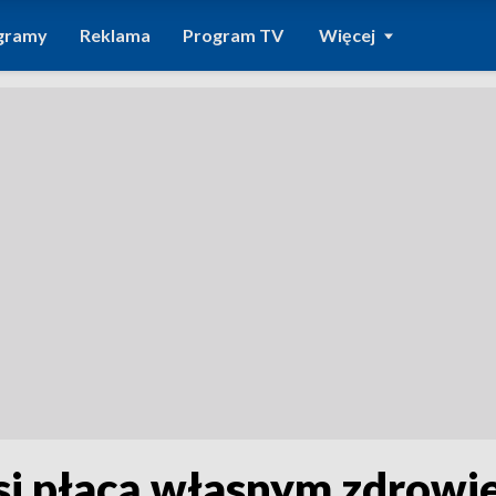
gramy
Reklama
Program TV
Więcej
rsi płacą własnym zdrowi