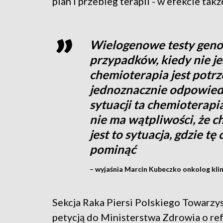
plan i przebieg terapii - w efekcie takż
Wielogenowe testy geno
przypadków, kiedy nie j
chemioterapia jest potrz
jednoznacznie odpowiedz
sytuacji ta chemioterapia
nie ma wątpliwości, że c
jest to sytuacja, gdzie 
pominąć
– wyjaśnia Marcin Kubeczko onkolog klini
Sekcja Raka Piersi Polskiego Towarzys
petycją do Ministerstwa Zdrowia o re