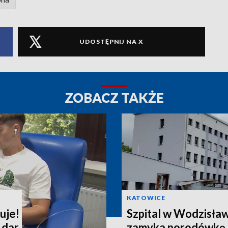
UDOSTĘPNIJ NA X
ZOBACZ TAKŻE
KATOWICE
uje!
Szpital w Wodzisła
 dar
zamyka porodówkę i