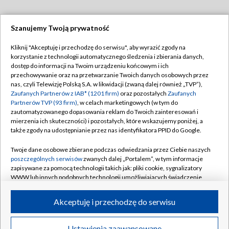
Szanujemy Twoją prywatność
Dołącz do nas:
Kliknij "Akceptuję i przechodzę do serwisu", aby wyrazić zgody na
korzystanie z technologii automatycznego śledzenia i zbierania danych,
TVP
dostęp do informacji na Twoim urządzeniu końcowym i ich
Abonament TVP
przechowywanie oraz na przetwarzanie Twoich danych osobowych przez
Regulamin TVP
nas, czyli Telewizję Polską S.A. w likwidacji (zwaną dalej również „TVP”),
Emisja w TVP
Polityka prywatności
Zaufanych Partnerów z IAB* (1201 firm)
oraz pozostałych
Zaufanych
Partnerów TVP (93 firm)
, w celach marketingowych (w tym do
Centrum informacji TVP
Moje zgody
zautomatyzowanego dopasowania reklam do Twoich zainteresowań i
mierzenia ich skuteczności) i pozostałych, które wskazujemy poniżej, a
Naziemna Telewizja Cyfrowa
Pomoc
także zgody na udostępnianie przez nas identyfikatora PPID do Google.
Sklep TVP
Biuro reklamy
Twoje dane osobowe zbierane podczas odwiedzania przez Ciebie naszych
Rada Programowa
Kontakt
poszczególnych serwisów
zwanych dalej „Portalem”, w tym informacje
zapisywane za pomocą technologii takich jak: pliki cookie, sygnalizatory
System NOS
WWW lub innych podobnych technologii umożliwiających świadczenie
dopasowanych i bezpiecznych usług, personalizację treści oraz reklam,
Informacje o nadawcy
Kanały
udostępnianie funkcji mediów społecznościowych oraz analizowanie
Akceptuję i przechodzę do serwisu
ruchu w Internecie.
Program dla prasy
©2026 Telewizja Polska S.A. w likwidacji
Biuro Reklamy
Twoje dane osobowe zbierane podczas odwiedzania przez Ciebie
Ustawienia zaawansowane