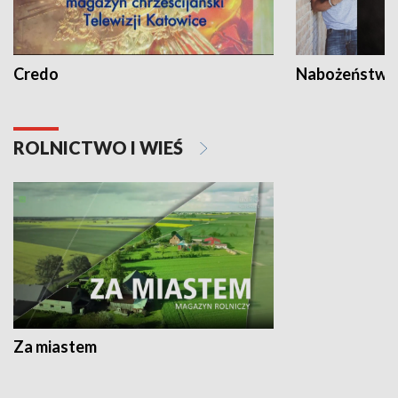
Credo
Nabożeństwa 
ROLNICTWO I WIEŚ
Za miastem