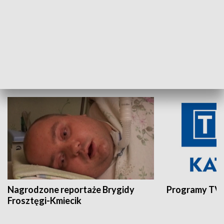
Aktualności sprzed lat
Z historią w tl
INNE
Nagrodzone reportaże Brygidy
Programy TVP
Frosztęgi-Kmiecik