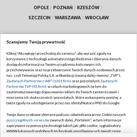
OPOLE
/
POZNAŃ
/
RZESZÓW
/
SZCZECIN
/
WARSZAWA
/
WROCŁAW
Szanujemy Twoją prywatność
Dołącz do nas:
Kliknij "Akceptuję i przechodzę do serwisu", aby wyrazić zgody na
korzystanie z technologii automatycznego śledzenia i zbierania danych,
TVP
dostęp do informacji na Twoim urządzeniu końcowym i ich
Abonament TVP
przechowywanie oraz na przetwarzanie Twoich danych osobowych przez
Regulamin TVP
nas, czyli Telewizję Polską S.A. w likwidacji (zwaną dalej również „TVP”),
Emisja w TVP
Zaufanych Partnerów z IAB* (1201 firm)
oraz pozostałych
Zaufanych
Polityka prywatności
Partnerów TVP (93 firm)
, w celach marketingowych (w tym do
Centrum informacji TVP
Moje zgody
zautomatyzowanego dopasowania reklam do Twoich zainteresowań i
mierzenia ich skuteczności) i pozostałych, które wskazujemy poniżej, a
Naziemna Telewizja Cyfrowa
Pomoc
także zgody na udostępnianie przez nas identyfikatora PPID do Google.
Sklep TVP
Biuro reklamy
Twoje dane osobowe zbierane podczas odwiedzania przez Ciebie naszych
Rada Programowa
poszczególnych serwisów
zwanych dalej „Portalem”, w tym informacje
Kontakt
zapisywane za pomocą technologii takich jak: pliki cookie, sygnalizatory
System NOS
WWW lub innych podobnych technologii umożliwiających świadczenie
dopasowanych i bezpiecznych usług, personalizację treści oraz reklam,