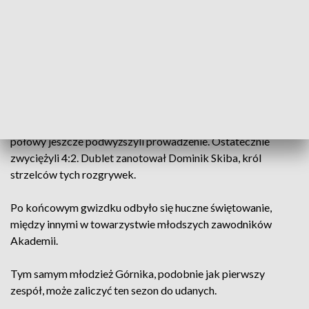
Pojedynek o drugie miejsce Centralnej Ligi Juniorów
zorganizowano z rozmachem. Na płycie stadionu, gdzie na co
dzień występują wicemistrzowie Polski, taki sam sukces
odnieśli dziś młodzi piłkarze Górnika. Już do przerwy
gospodarze prowadzili 3:1, a w pierwszej minucie drugiej
połowy jeszcze podwyższyli prowadzenie. Ostatecznie
zwyciężyli 4:2. Dublet zanotował Dominik Skiba, król
strzelców tych rozgrywek.
Po końcowym gwizdku odbyło się huczne świętowanie,
między innymi w towarzystwie młodszych zawodników
Akademii.
Tym samym młodzież Górnika, podobnie jak pierwszy
zespół, może zaliczyć ten sezon do udanych.