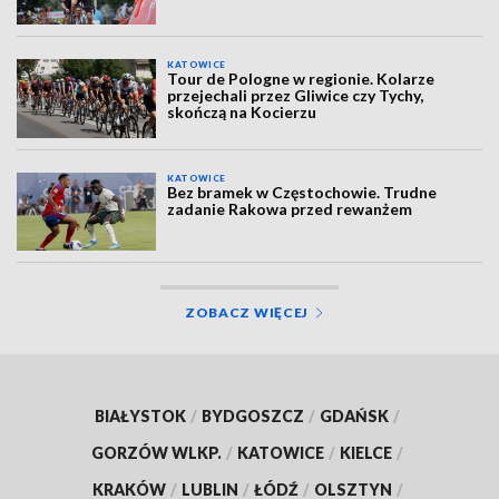
KATOWICE
Tour de Pologne w regionie. Kolarze
przejechali przez Gliwice czy Tychy,
skończą na Kocierzu
KATOWICE
Bez bramek w Częstochowie. Trudne
zadanie Rakowa przed rewanżem
ZOBACZ WIĘCEJ
BIAŁYSTOK
/
BYDGOSZCZ
/
GDAŃSK
/
GORZÓW WLKP.
/
KATOWICE
/
KIELCE
/
KRAKÓW
/
LUBLIN
/
ŁÓDŹ
/
OLSZTYN
/