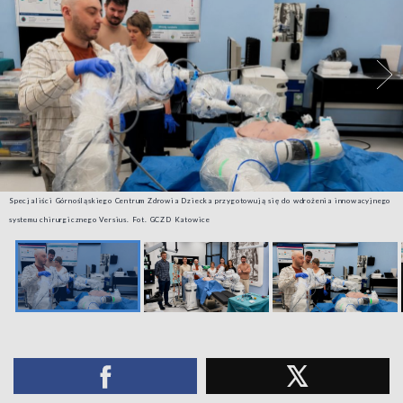
Specjaliści Górnośląskiego Centrum Zdrowia Dziecka przygotowują się do wdrożenia innowacyjnego
systemu chirurgicznego Versius. Fot. GCZD Katowice