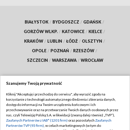
BIAŁYSTOK
/
BYDGOSZCZ
/
GDAŃSK
/
GORZÓW WLKP.
/
KATOWICE
/
KIELCE
/
KRAKÓW
/
LUBLIN
/
ŁÓDŹ
/
OLSZTYN
/
OPOLE
/
POZNAŃ
/
RZESZÓW
/
SZCZECIN
/
WARSZAWA
/
WROCŁAW
Szanujemy Twoją prywatność
Dołącz do nas:
Kliknij "Akceptuję i przechodzę do serwisu", aby wyrazić zgody na
korzystanie z technologii automatycznego śledzenia i zbierania danych,
TVP
dostęp do informacji na Twoim urządzeniu końcowym i ich
Abonament TVP
przechowywanie oraz na przetwarzanie Twoich danych osobowych przez
Regulamin TVP
nas, czyli Telewizję Polską S.A. w likwidacji (zwaną dalej również „TVP”),
Emisja w TVP
Polityka prywatności
Zaufanych Partnerów z IAB* (1201 firm)
oraz pozostałych
Zaufanych
Partnerów TVP (93 firm)
, w celach marketingowych (w tym do
Centrum informacji TVP