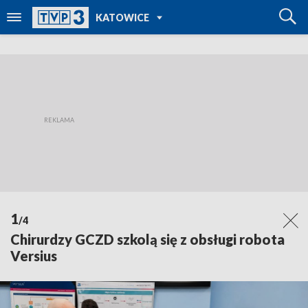
POWRÓT DO
KATOWICE
TVP REGIONY
1
/4
Chirurdzy GCZD szkolą się z obsługi robota
Versius