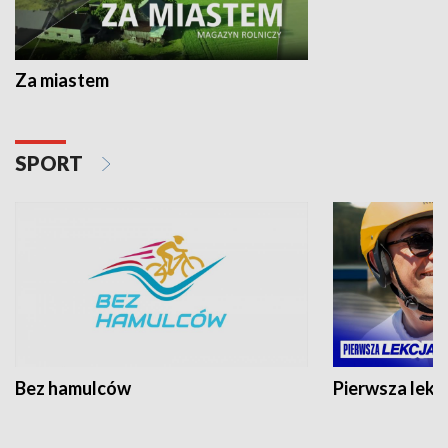
Za miastem
SPORT
Bez hamulców
Pierwsza lekc