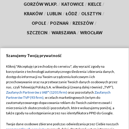
GORZÓW WLKP.
/
KATOWICE
/
KIELCE
/
KRAKÓW
/
LUBLIN
/
ŁÓDŹ
/
OLSZTYN
/
OPOLE
/
POZNAŃ
/
RZESZÓW
/
SZCZECIN
/
WARSZAWA
/
WROCŁAW
Szanujemy Twoją prywatność
Dołącz do nas:
Kliknij "Akceptuję i przechodzę do serwisu", aby wyrazić zgody na
korzystanie z technologii automatycznego śledzenia i zbierania danych,
TVP
dostęp do informacji na Twoim urządzeniu końcowym i ich
Abonament TVP
przechowywanie oraz na przetwarzanie Twoich danych osobowych przez
Regulamin TVP
nas, czyli Telewizję Polską S.A. w likwidacji (zwaną dalej również „TVP”),
Emisja w TVP
Polityka prywatności
Zaufanych Partnerów z IAB* (1201 firm)
oraz pozostałych
Zaufanych
Partnerów TVP (93 firm)
, w celach marketingowych (w tym do
Centrum informacji TVP
Moje zgody
zautomatyzowanego dopasowania reklam do Twoich zainteresowań i
mierzenia ich skuteczności) i pozostałych, które wskazujemy poniżej, a
Naziemna Telewizja Cyfrowa
Pomoc
także zgody na udostępnianie przez nas identyfikatora PPID do Google.
Sklep TVP
Biuro reklamy
Twoje dane osobowe zbierane podczas odwiedzania przez Ciebie naszych
Rada Programowa