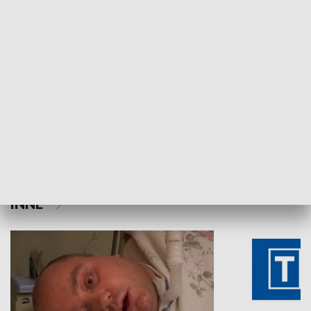
Aktualności sprzed lat
Z historią w tl
INNE