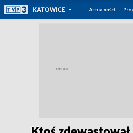
POWRÓT DO
KATOWICE
Aktualności
Pro
TVP REGIONY
Ktoś zdewastował 