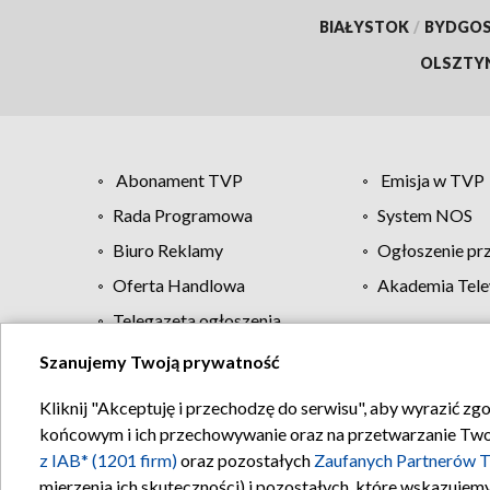
BIAŁYSTOK
/
BYDGO
OLSZTY
Abonament TVP
Emisja w TVP
Rada Programowa
System NOS
Biuro Reklamy
Ogłoszenie pr
Oferta Handlowa
Akademia Tele
Telegazeta ogłoszenia
Szanujemy Twoją prywatność
Regulamin TVP
Kliknij "Akceptuję i przechodzę do serwisu", aby wyrazić zg
końcowym i ich przechowywanie oraz na przetwarzanie Twoich
z IAB* (1201 firm)
oraz pozostałych
Zaufanych Partnerów T
mierzenia ich skuteczności) i pozostałych, które wskazujemy