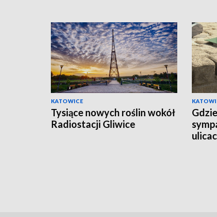
KATOWICE
KATOWI
Tysiące nowych roślin wokół
Gdzie
Radiostacji Gliwice
sympa
ulicac
pytaj