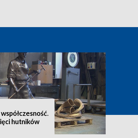
e współczesność.
ięci hutników