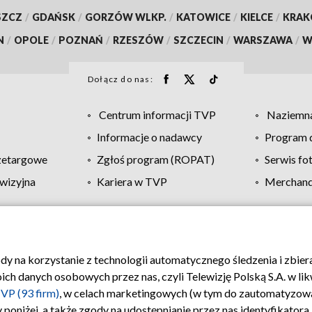
SZCZ
/
GDAŃSK
/
GORZÓW WLKP.
/
KATOWICE
/
KIELCE
/
KRA
N
/
OPOLE
/
POZNAŃ
/
RZESZÓW
/
SZCZECIN
/
WARSZAWA
/
W
Dołącz do nas:
Centrum informacji TVP
Naziemna
Informacje o nadawcy
Program d
zetargowe
Zgłoś program (ROPAT)
Serwis fo
wizyjna
Kariera w TVP
Merchandi
Polityka prywatności
Moje zgody
Pomoc
Biuro re
ody na korzystanie z technologii automatycznego śledzenia i zbie
 danych osobowych przez nas, czyli Telewizję Polską S.A. w likw
VP (93 firm)
, w celach marketingowych (w tym do zautomatyzow
 poniżej, a także zgody na udostępnianie przez nas identyfikator