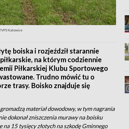
 TVP3 Katowice
tę boiska i rozjeździł starannie
iłkarskie, na którym codziennie
emii Piłkarskiej Klubu Sportowego
wastowane. Trudno mówić tu o
e trasy. Boisko znajduje się
e gromadzą materiał dowodowy, w tym nagrania
nie dokonał zniszczenia murawy na boisku
e na 15 tysięcy złotych na szkodę Gminnego