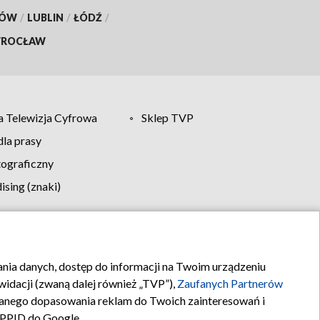
KÓW
/
LUBLIN
/
ŁÓDŹ
/
ROCŁAW
 Telewizja Cyfrowa
Sklep TVP
la prasy
tograficzny
sing (znaki)
klamy
Kontakt
rania danych, dostęp do informacji na Twoim urządzeniu
idacji (zwaną dalej również „TVP”),
Zaufanych Partnerów
anego dopasowania reklam do Twoich zainteresowań i
a PPID do Google.