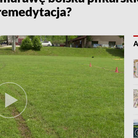
remedytacja?
A