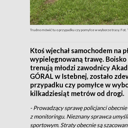
Trudno mówić tu o przypadku czy pomyłce w wyborze trasy. Fot.
Ktoś wjechał samochodem na pły
wypielęgnowaną trawę. Boisko p
trenują młodzi zawodnicy Akad
GÓRAL w Istebnej, zostało zde
przypadku czy pomyłce w wyborz
kilkadziesiąt metrów od drogi.
- Prowadzący sprawę policjanci obecni
z monitoringu. Nieznany sprawca umyśl
sportowym. Straty obecnie są szacowan