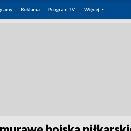
gramy
Reklama
Program TV
Więcej
murawę boiska piłkarski