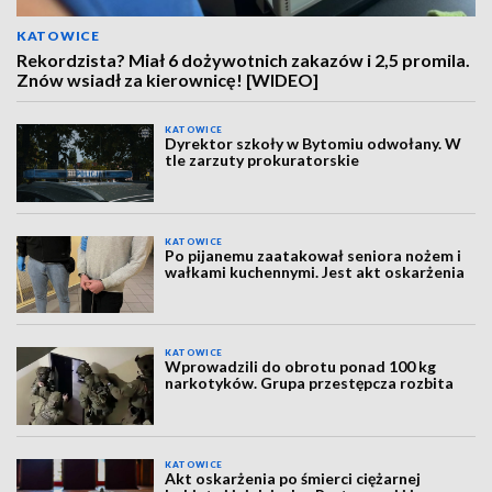
KATOWICE
Rekordzista? Miał 6 dożywotnich zakazów i 2,5 promila.
Znów wsiadł za kierownicę! [WIDEO]
KATOWICE
Dyrektor szkoły w Bytomiu odwołany. W
tle zarzuty prokuratorskie
KATOWICE
Po pijanemu zaatakował seniora nożem i
wałkami kuchennymi. Jest akt oskarżenia
KATOWICE
Wprowadzili do obrotu ponad 100 kg
narkotyków. Grupa przestępcza rozbita
KATOWICE
Akt oskarżenia po śmierci ciężarnej