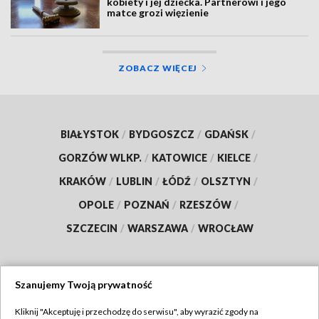
kobiety i jej dziecka. Partnerowi i jego
matce grozi więzienie
ZOBACZ WIĘCEJ
BIAŁYSTOK
/
BYDGOSZCZ
/
GDAŃSK
/
GORZÓW WLKP.
/
KATOWICE
/
KIELCE
/
KRAKÓW
/
LUBLIN
/
ŁÓDŹ
/
OLSZTYN
/
OPOLE
/
POZNAŃ
/
RZESZÓW
/
SZCZECIN
/
WARSZAWA
/
WROCŁAW
Szanujemy Twoją prywatność
Dołącz do nas:
Kliknij "Akceptuję i przechodzę do serwisu", aby wyrazić zgody na