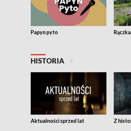
Papyn pyto
Rączka
HISTORIA
Aktualności sprzed lat
Z histo