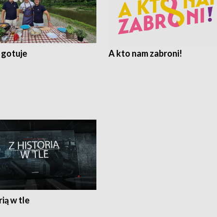
 gotuje
A kto nam zabroni!
rią w tle