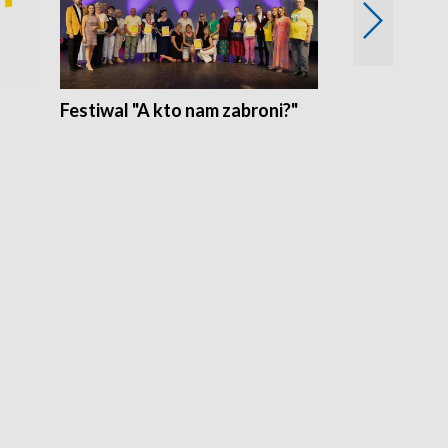
Festiwal "A kto nam zabroni?"
Mikrokosmo