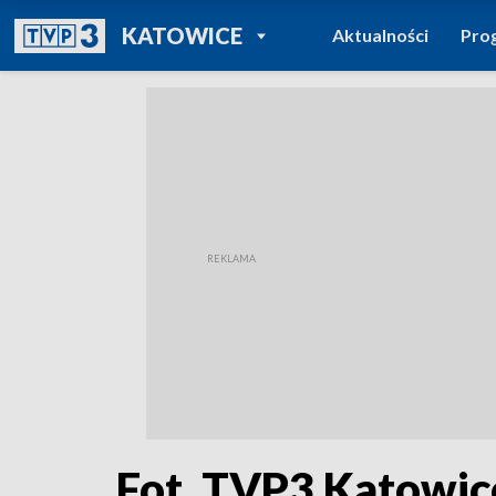
POWRÓT DO
KATOWICE
Aktualności
Pro
TVP REGIONY
Fot. TVP3 Katowic