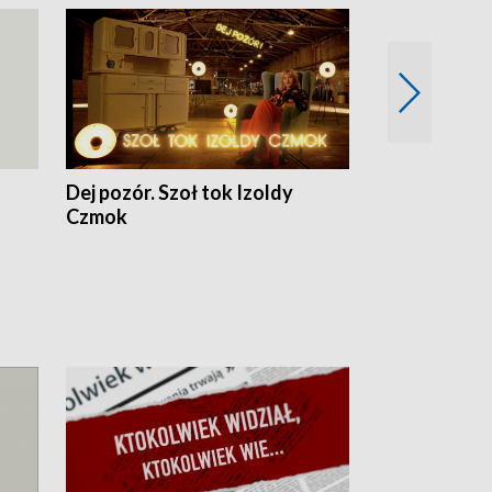
Dej pozór. Szoł tok Izoldy
Dzień z blisk
Czmok