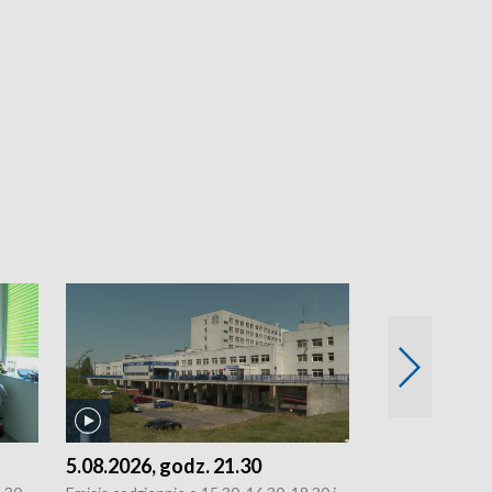
5.08.2026, godz. 21.30
5.08.2026, g