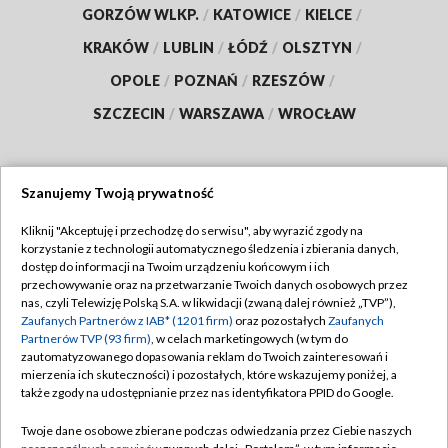
GORZÓW WLKP.
/
KATOWICE
/
KIELCE
/
KRAKÓW
/
LUBLIN
/
ŁÓDŹ
/
OLSZTYN
/
OPOLE
/
POZNAŃ
/
RZESZÓW
/
SZCZECIN
/
WARSZAWA
/
WROCŁAW
Szanujemy Twoją prywatność
Dołącz do nas:
Kliknij "Akceptuję i przechodzę do serwisu", aby wyrazić zgody na
korzystanie z technologii automatycznego śledzenia i zbierania danych,
TVP
dostęp do informacji na Twoim urządzeniu końcowym i ich
Abonament TVP
przechowywanie oraz na przetwarzanie Twoich danych osobowych przez
Regulamin TVP
nas, czyli Telewizję Polską S.A. w likwidacji (zwaną dalej również „TVP”),
Emisja w TVP
Polityka prywatności
Zaufanych Partnerów z IAB* (1201 firm)
oraz pozostałych
Zaufanych
Partnerów TVP (93 firm)
, w celach marketingowych (w tym do
Centrum informacji TVP
Moje zgody
zautomatyzowanego dopasowania reklam do Twoich zainteresowań i
mierzenia ich skuteczności) i pozostałych, które wskazujemy poniżej, a
Naziemna Telewizja Cyfrowa
Pomoc
także zgody na udostępnianie przez nas identyfikatora PPID do Google.
Sklep TVP
Biuro reklamy
Twoje dane osobowe zbierane podczas odwiedzania przez Ciebie naszych
Rada Programowa