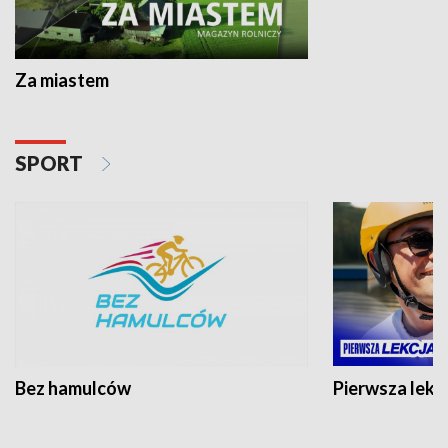
Za miastem
SPORT
Bez hamulców
Pierwsza lekc