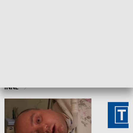
Aktualności sprzed lat
Z historią w tl
INNE