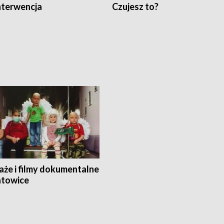
nterwencja
Czujesz to?
aże i filmy dokumentalne
towice