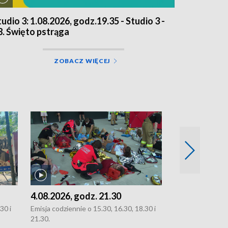
tudio 3: 1.08.2026, godz.19.35 - Studio 3 -
8. Święto pstrąga
ZOBACZ WIĘCEJ
4.08.2026, godz. 21.30
4.08.2026, g
30 i
Emisja codziennie o 15.30, 16.30, 18.30 i
Emisja codziennie
21.30.
21.30.