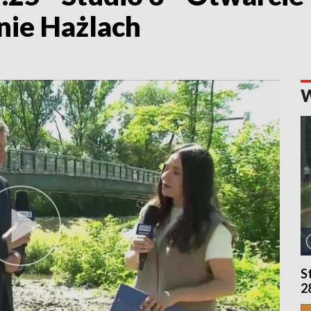
nie Hażlach
S
2