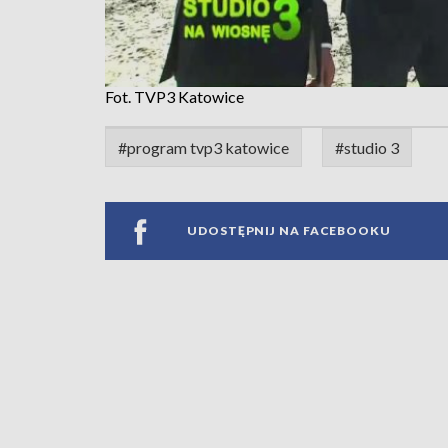
Fot. TVP3 Katowice
#program tvp3 katowice
#studio 3
UDOSTĘPNIJ NA FACEBOOKU