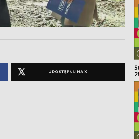
S
UDOSTĘPNIJ NA X
2