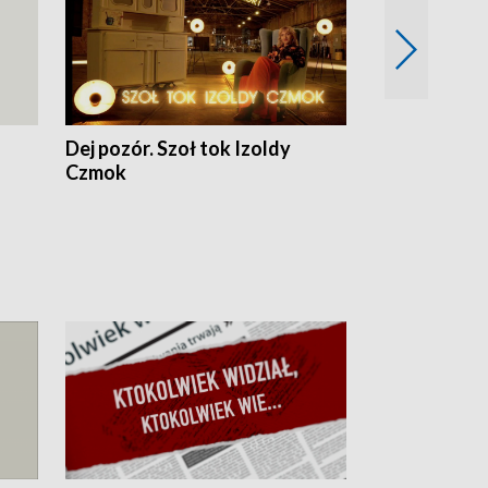
Dej pozór. Szoł tok Izoldy
Dzień z blisk
Czmok