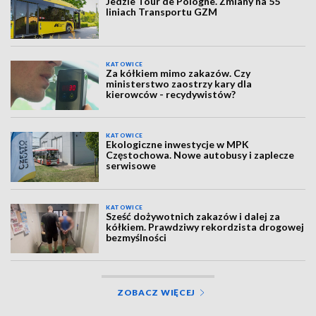
Jedzie Tour de Pologne. Zmiany na 55
liniach Transportu GZM
KATOWICE
Za kółkiem mimo zakazów. Czy
ministerstwo zaostrzy kary dla
kierowców - recydywistów?
KATOWICE
Ekologiczne inwestycje w MPK
Częstochowa. Nowe autobusy i zaplecze
serwisowe
KATOWICE
Sześć dożywotnich zakazów i dalej za
kółkiem. Prawdziwy rekordzista drogowej
bezmyślności
ZOBACZ WIĘCEJ