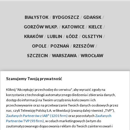
BIAŁYSTOK
/
BYDGOSZCZ
/
GDAŃSK
/
GORZÓW WLKP.
/
KATOWICE
/
KIELCE
/
KRAKÓW
/
LUBLIN
/
ŁÓDŹ
/
OLSZTYN
/
OPOLE
/
POZNAŃ
/
RZESZÓW
/
SZCZECIN
/
WARSZAWA
/
WROCŁAW
Szanujemy Twoją prywatność
Dołącz do nas:
Kliknij "Akceptuję i przechodzę do serwisu", aby wyrazić zgody na
korzystanie z technologii automatycznego śledzenia i zbierania danych,
TVP
dostęp do informacji na Twoim urządzeniu końcowym i ich
Abonament TVP
przechowywanie oraz na przetwarzanie Twoich danych osobowych przez
Regulamin TVP
nas, czyli Telewizję Polską S.A. w likwidacji (zwaną dalej również „TVP”),
Emisja w TVP
Zaufanych Partnerów z IAB* (1201 firm)
oraz pozostałych
Zaufanych
Polityka prywatności
Partnerów TVP (93 firm)
, w celach marketingowych (w tym do
Centrum informacji TVP
Moje zgody
zautomatyzowanego dopasowania reklam do Twoich zainteresowań i