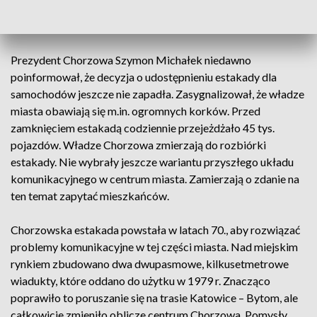
tony – po jednym pasie w każdym kierunku – oraz tramwajów
– pojedynczo.
Prezydent Chorzowa Szymon Michałek niedawno
poinformował, że decyzja o udostępnieniu estakady dla
samochodów jeszcze nie zapadła. Zasygnalizował, że władze
miasta obawiają się m.in. ogromnych korków. Przed
zamknięciem estakadą codziennie przejeżdżało 45 tys.
pojazdów. Władze Chorzowa zmierzają do rozbiórki
estakady. Nie wybrały jeszcze wariantu przyszłego układu
komunikacyjnego w centrum miasta. Zamierzają o zdanie na
ten temat zapytać mieszkańców.
Chorzowska estakada powstała w latach 70., aby rozwiązać
problemy komunikacyjne w tej części miasta. Nad miejskim
rynkiem zbudowano dwa dwupasmowe, kilkusetmetrowe
wiadukty, które oddano do użytku w 1979 r. Znacząco
poprawiło to poruszanie się na trasie Katowice – Bytom, ale
całkowicie zmieniło oblicze centrum Chorzowa. Pomysły