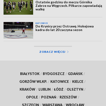
Ostatnie godziny do meczu Górnika
Zabrze na Węgrzech. Piłkarze zapowiadają
walkę
KATOWICE
Do Krynicy przez Ostrawę. Hokejowa
kadra do lat 20 zaczyna sezon
ZOBACZ WIĘCEJ
BIAŁYSTOK
/
BYDGOSZCZ
/
GDAŃSK
/
GORZÓW WLKP.
/
KATOWICE
/
KIELCE
/
KRAKÓW
/
LUBLIN
/
ŁÓDŹ
/
OLSZTYN
/
OPOLE
/
POZNAŃ
/
RZESZÓW
/
SZCZECIN
/
WARSZAWA
/
WROCŁAW