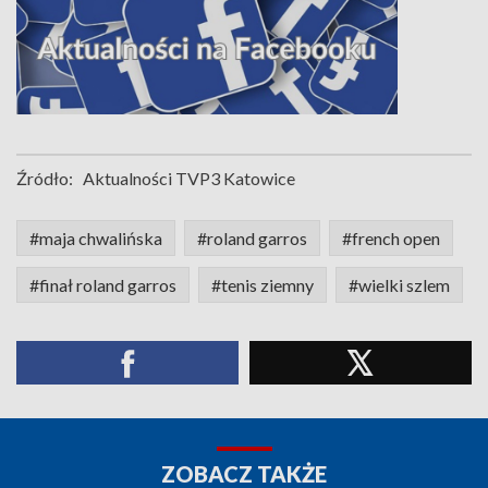
Źródło:
Aktualności TVP3 Katowice
#maja chwalińska
#roland garros
#french open
#finał roland garros
#tenis ziemny
#wielki szlem
ZOBACZ TAKŻE