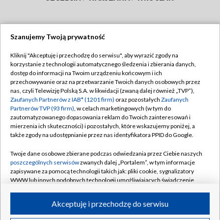
Szanujemy Twoją prywatność
Dołącz do nas:
Kliknij "Akceptuję i przechodzę do serwisu", aby wyrazić zgody na
korzystanie z technologii automatycznego śledzenia i zbierania danych,
TVP
dostęp do informacji na Twoim urządzeniu końcowym i ich
Abonament TVP
przechowywanie oraz na przetwarzanie Twoich danych osobowych przez
Regulamin TVP
nas, czyli Telewizję Polską S.A. w likwidacji (zwaną dalej również „TVP”),
Emisja w TVP
Zaufanych Partnerów z IAB* (1201 firm)
oraz pozostałych
Zaufanych
Polityka prywatności
Partnerów TVP (93 firm)
, w celach marketingowych (w tym do
Centrum informacji TVP
Moje zgody
zautomatyzowanego dopasowania reklam do Twoich zainteresowań i
mierzenia ich skuteczności) i pozostałych, które wskazujemy poniżej, a
Naziemna Telewizja Cyfrowa
Pomoc
także zgody na udostępnianie przez nas identyfikatora PPID do Google.
Sklep TVP
Biuro reklamy
Twoje dane osobowe zbierane podczas odwiedzania przez Ciebie naszych
Rada Programowa
poszczególnych serwisów
zwanych dalej „Portalem”, w tym informacje
Kontakt
zapisywane za pomocą technologii takich jak: pliki cookie, sygnalizatory
System NOS
WWW lub innych podobnych technologii umożliwiających świadczenie
dopasowanych i bezpiecznych usług, personalizację treści oraz reklam,
Informacje o nadawcy
Kanały
udostępnianie funkcji mediów społecznościowych oraz analizowanie
Akceptuję i przechodzę do serwisu
ruchu w Internecie.
Program dla prasy
©2026 Telewizja Polska S.A. w likwidacji