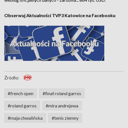
Obserwuj Aktualności TVP3 Katowice na Facebooku
Źródło:
#french open
#finał roland garros
#roland garros
#mira andrejewa
#maja chwalińska
#tenis ziemny