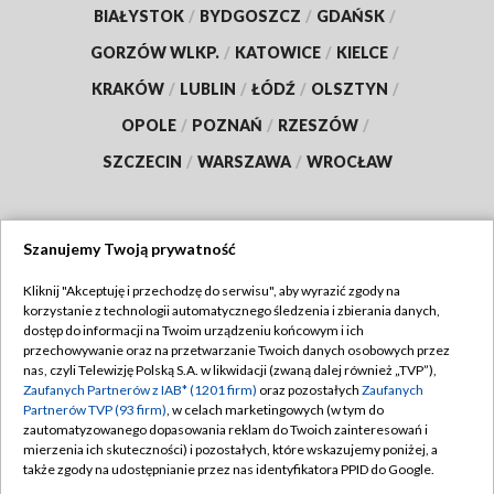
BIAŁYSTOK
/
BYDGOSZCZ
/
GDAŃSK
/
GORZÓW WLKP.
/
KATOWICE
/
KIELCE
/
KRAKÓW
/
LUBLIN
/
ŁÓDŹ
/
OLSZTYN
/
OPOLE
/
POZNAŃ
/
RZESZÓW
/
SZCZECIN
/
WARSZAWA
/
WROCŁAW
Szanujemy Twoją prywatność
Dołącz do nas:
Kliknij "Akceptuję i przechodzę do serwisu", aby wyrazić zgody na
korzystanie z technologii automatycznego śledzenia i zbierania danych,
TVP
dostęp do informacji na Twoim urządzeniu końcowym i ich
Abonament TVP
przechowywanie oraz na przetwarzanie Twoich danych osobowych przez
Regulamin TVP
nas, czyli Telewizję Polską S.A. w likwidacji (zwaną dalej również „TVP”),
Emisja w TVP
Zaufanych Partnerów z IAB* (1201 firm)
oraz pozostałych
Zaufanych
Polityka prywatności
Partnerów TVP (93 firm)
, w celach marketingowych (w tym do
Centrum informacji TVP
Moje zgody
zautomatyzowanego dopasowania reklam do Twoich zainteresowań i
mierzenia ich skuteczności) i pozostałych, które wskazujemy poniżej, a
Naziemna Telewizja Cyfrowa
Pomoc
także zgody na udostępnianie przez nas identyfikatora PPID do Google.
Sklep TVP