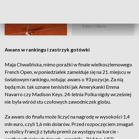
(19)
Zobacz zdjęcia
Awans w rankingu i zastrzyk gotówki
Maja Chwalińska, mimo porażki w finale wielkoszlemowego
French Open, w poniedziałek zamelduje się na 21. miejscu w
światowym rankingu, notując awans o 93 pozycje. Za nią
będą m.in. tak uznane tenisistki jak Amerykanki Emma
Navarro czy Madison Keys. 24-letnia Polka nigdy wcześniej
nie była wśród stu czołowych zawodniczek globu.
Za awans do finału może liczyć na nagrodę w wysokości 1,4
mln euro, czyli 1,6 mln dolarów. Przed rozpoczęciem zmagań
w stolicy Francji z tytułu premii za występy na korcie -
według oficjalnych danych - zarobiła... 864 tys. USD.