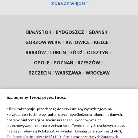
ZOBACZ WIĘCEJ
BIAŁYSTOK
/
BYDGOSZCZ
/
GDAŃSK
/
GORZÓW WLKP.
/
KATOWICE
/
KIELCE
/
KRAKÓW
/
LUBLIN
/
ŁÓDŹ
/
OLSZTYN
/
OPOLE
/
POZNAŃ
/
RZESZÓW
/
SZCZECIN
/
WARSZAWA
/
WROCŁAW
Szanujemy Twoją prywatność
Dołącz do nas:
Kliknij "Akceptuję i przechodzę do serwisu", aby wyrazić zgody na
korzystanie z technologii automatycznego śledzenia i zbierania danych,
TVP
dostęp do informacji na Twoim urządzeniu końcowym i ich
Abonament TVP
przechowywanie oraz na przetwarzanie Twoich danych osobowych przez
Regulamin TVP
nas, czyli Telewizję Polską S.A. w likwidacji (zwaną dalej również „TVP”),
Emisja w TVP
Zaufanych Partnerów z IAB* (1201 firm)
oraz pozostałych
Zaufanych
Polityka prywatności