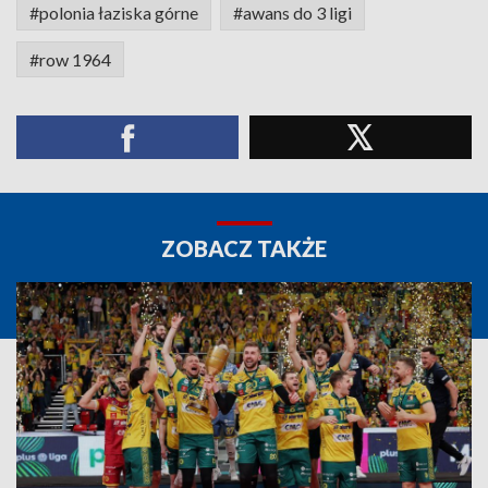
#polonia łaziska górne
#awans do 3 ligi
#row 1964
ZOBACZ TAKŻE