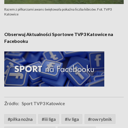
Razem z piłkarzami awans świętowała pokaźna liczba kibiców. Fot. TVP3
Katowice
Obserwuj Aktualności Sportowe TVP3 Katowice na
Facebooku
Źródło:
Sport TVP3 Katowice
#piłka nożna
#iii liga
#iv liga
#row rybnik