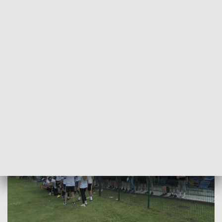
przystąpili do meczu z Polonią Łaziska Górne świadomi
korzystnego dla rywali rezultatu.
W 58 minucie ROW objął prowadzenie po bramce z rzutu
karnego Jakuba Kuczery, a w ostatniej akcji spotkania z 11-
stu metrów nie pomylił się Szymon Balcer.
Po zwycięstwie 2:0 z awansu cieszy się ROW 1964 Rybnik.