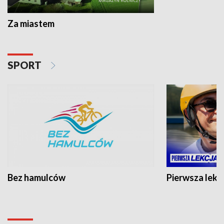
Za miastem
SPORT
Bez hamulców
Pierwsza lekc