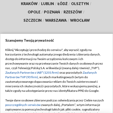
KRAKÓW
/
LUBLIN
/
ŁÓDŹ
/
OLSZTYN
/
OPOLE
/
POZNAŃ
/
RZESZÓW
/
SZCZECIN
/
WARSZAWA
/
WROCŁAW
Szanujemy Twoją prywatność
Dołącz do nas:
Kliknij "Akceptuję i przechodzę do serwisu", aby wyrazić zgody na
korzystanie z technologii automatycznego śledzenia i zbierania danych,
TVP
dostęp do informacji na Twoim urządzeniu końcowym i ich
Abonament TVP
przechowywanie oraz na przetwarzanie Twoich danych osobowych przez
Regulamin TVP
nas, czyli Telewizję Polską S.A. w likwidacji (zwaną dalej również „TVP”),
Emisja w TVP
Polityka prywatności
Zaufanych Partnerów z IAB* (1201 firm)
oraz pozostałych
Zaufanych
Partnerów TVP (93 firm)
, w celach marketingowych (w tym do
Centrum informacji TVP
Moje zgody
zautomatyzowanego dopasowania reklam do Twoich zainteresowań i
mierzenia ich skuteczności) i pozostałych, które wskazujemy poniżej, a
Naziemna Telewizja Cyfrowa
Pomoc
także zgody na udostępnianie przez nas identyfikatora PPID do Google.
Sklep TVP
Biuro reklamy
Twoje dane osobowe zbierane podczas odwiedzania przez Ciebie naszych
Rada Programowa
Kontakt
poszczególnych serwisów
zwanych dalej „Portalem”, w tym informacje
zapisywane za pomocą technologii takich jak: pliki cookie, sygnalizatory
System NOS