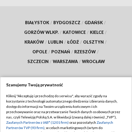
BIAŁYSTOK
/
BYDGOSZCZ
/
GDAŃSK
/
GORZÓW WLKP.
/
KATOWICE
/
KIELCE
/
KRAKÓW
/
LUBLIN
/
ŁÓDŹ
/
OLSZTYN
/
OPOLE
/
POZNAŃ
/
RZESZÓW
/
SZCZECIN
/
WARSZAWA
/
WROCŁAW
Szanujemy Twoją prywatność
Dołącz do nas:
Kliknij "Akceptuję i przechodzę do serwisu", aby wyrazić zgody na
korzystanie z technologii automatycznego śledzenia i zbierania danych,
TVP
dostęp do informacji na Twoim urządzeniu końcowym i ich
Abonament TVP
przechowywanie oraz na przetwarzanie Twoich danych osobowych przez
Regulamin TVP
nas, czyli Telewizję Polską S.A. w likwidacji (zwaną dalej również „TVP”),
Emisja w TVP
Polityka prywatności
Zaufanych Partnerów z IAB* (1201 firm)
oraz pozostałych
Zaufanych
Partnerów TVP (93 firm)
, w celach marketingowych (w tym do
Centrum informacji TVP