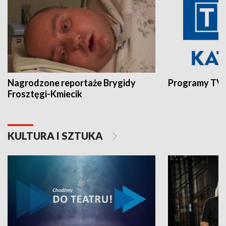
Nagrodzone reportaże Brygidy
Programy TVP
Frosztęgi-Kmiecik
KULTURA I SZTUKA