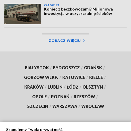
KATOWICE
Koniec z beczkowozami? Milionowa
inwestycja w oczyszczalnię ścieków
ZOBACZ WIĘCEJ
BIAŁYSTOK
/
BYDGOSZCZ
/
GDAŃSK
/
GORZÓW WLKP.
/
KATOWICE
/
KIELCE
/
KRAKÓW
/
LUBLIN
/
ŁÓDŹ
/
OLSZTYN
/
OPOLE
/
POZNAŃ
/
RZESZÓW
/
SZCZECIN
/
WARSZAWA
/
WROCŁAW
Szanujemy Twoją prywatność