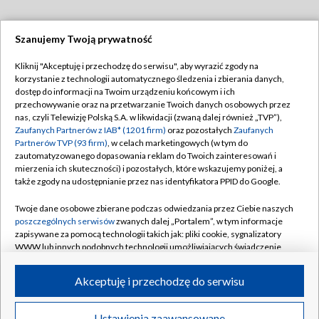
Szanujemy Twoją prywatność
Dołącz do nas:
Kliknij "Akceptuję i przechodzę do serwisu", aby wyrazić zgody na
korzystanie z technologii automatycznego śledzenia i zbierania danych,
TVP
dostęp do informacji na Twoim urządzeniu końcowym i ich
Abonament TVP
przechowywanie oraz na przetwarzanie Twoich danych osobowych przez
Regulamin TVP
nas, czyli Telewizję Polską S.A. w likwidacji (zwaną dalej również „TVP”),
Emisja w TVP
Polityka prywatności
Zaufanych Partnerów z IAB* (1201 firm)
oraz pozostałych
Zaufanych
Partnerów TVP (93 firm)
, w celach marketingowych (w tym do
Centrum informacji TVP
Moje zgody
zautomatyzowanego dopasowania reklam do Twoich zainteresowań i
mierzenia ich skuteczności) i pozostałych, które wskazujemy poniżej, a
Naziemna Telewizja Cyfrowa
Pomoc
także zgody na udostępnianie przez nas identyfikatora PPID do Google.
Sklep TVP
Biuro reklamy
Twoje dane osobowe zbierane podczas odwiedzania przez Ciebie naszych
Rada Programowa
Kontakt
poszczególnych serwisów
zwanych dalej „Portalem”, w tym informacje
zapisywane za pomocą technologii takich jak: pliki cookie, sygnalizatory
System NOS
WWW lub innych podobnych technologii umożliwiających świadczenie
dopasowanych i bezpiecznych usług, personalizację treści oraz reklam,
Informacje o nadawcy
Kanały
udostępnianie funkcji mediów społecznościowych oraz analizowanie
Akceptuję i przechodzę do serwisu
ruchu w Internecie.
Program dla prasy
©2026 Telewizja Polska S.A. w likwidacji
Biuro Reklamy
Twoje dane osobowe zbierane podczas odwiedzania przez Ciebie
Ustawienia zaawansowane