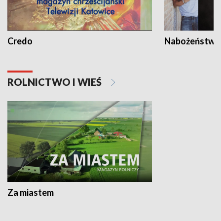
Credo
Nabożeństwa 
ROLNICTWO I WIEŚ
Za miastem