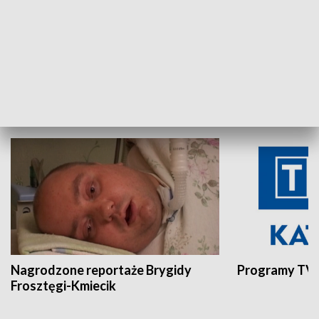
Aktualności sprzed lat
Z historią w tl
INNE
Nagrodzone reportaże Brygidy
Programy TVP
Frosztęgi-Kmiecik