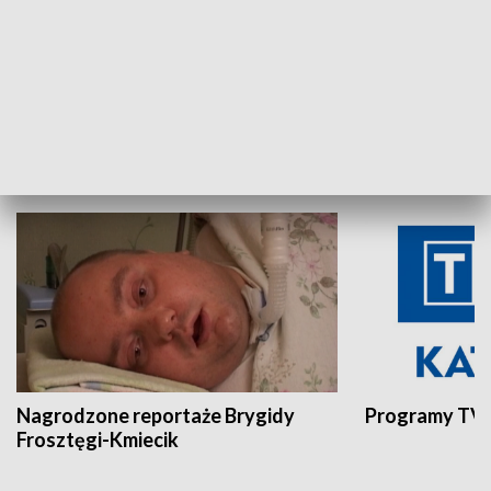
Aktualności sprzed lat
Z historią w tl
INNE
Nagrodzone reportaże Brygidy
Programy TVP
Frosztęgi-Kmiecik