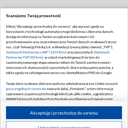
Szanujemy Twoją prywatność
Dołącz do nas:
Kliknij "Akceptuję i przechodzę do serwisu", aby wyrazić zgody na
korzystanie z technologii automatycznego śledzenia i zbierania danych,
TVP
dostęp do informacji na Twoim urządzeniu końcowym i ich
Abonament TVP
przechowywanie oraz na przetwarzanie Twoich danych osobowych przez
Regulamin TVP
nas, czyli Telewizję Polską S.A. w likwidacji (zwaną dalej również „TVP”),
Emisja w TVP
Polityka prywatności
Zaufanych Partnerów z IAB* (1201 firm)
oraz pozostałych
Zaufanych
Partnerów TVP (93 firm)
, w celach marketingowych (w tym do
Centrum informacji TVP
Moje zgody
zautomatyzowanego dopasowania reklam do Twoich zainteresowań i
mierzenia ich skuteczności) i pozostałych, które wskazujemy poniżej, a
Naziemna Telewizja Cyfrowa
Pomoc
także zgody na udostępnianie przez nas identyfikatora PPID do Google.
Sklep TVP
Biuro reklamy
Twoje dane osobowe zbierane podczas odwiedzania przez Ciebie naszych
Rada Programowa
Kontakt
poszczególnych serwisów
zwanych dalej „Portalem”, w tym informacje
zapisywane za pomocą technologii takich jak: pliki cookie, sygnalizatory
System NOS
WWW lub innych podobnych technologii umożliwiających świadczenie
dopasowanych i bezpiecznych usług, personalizację treści oraz reklam,
Informacje o nadawcy
Kanały
udostępnianie funkcji mediów społecznościowych oraz analizowanie
Akceptuję i przechodzę do serwisu
ruchu w Internecie.
Program dla prasy
©2026 Telewizja Polska S.A. w likwidacji
Biuro Reklamy
Twoje dane osobowe zbierane podczas odwiedzania przez Ciebie
Ustawienia zaawansowane