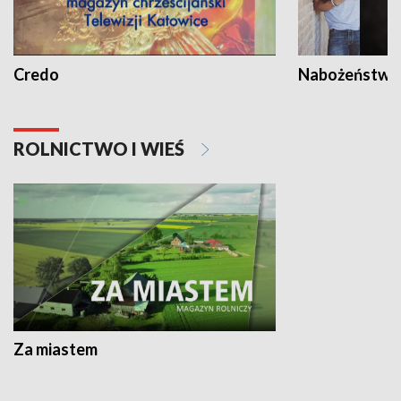
Credo
Nabożeństwa 
ROLNICTWO I WIEŚ
Za miastem