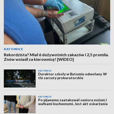
KATOWICE
Rekordzista? Miał 6 dożywotnich zakazów i 2,5 promila.
Znów wsiadł za kierownicę! [WIDEO]
KATOWICE
Dyrektor szkoły w Bytomiu odwołany. W
tle zarzuty prokuratorskie
KATOWICE
Po pijanemu zaatakował seniora nożem i
wałkami kuchennymi. Jest akt oskarżenia