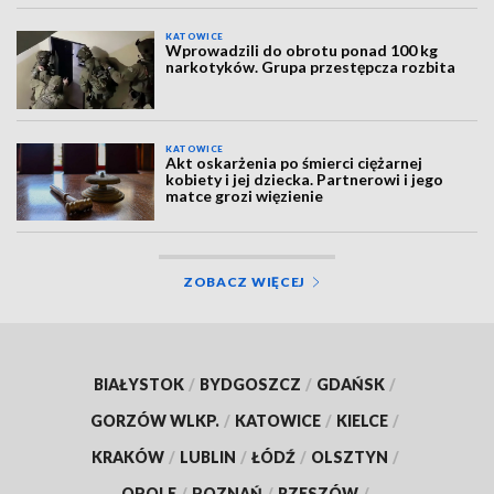
KATOWICE
Wprowadzili do obrotu ponad 100 kg
narkotyków. Grupa przestępcza rozbita
KATOWICE
Akt oskarżenia po śmierci ciężarnej
kobiety i jej dziecka. Partnerowi i jego
matce grozi więzienie
ZOBACZ WIĘCEJ
BIAŁYSTOK
/
BYDGOSZCZ
/
GDAŃSK
/
GORZÓW WLKP.
/
KATOWICE
/
KIELCE
/
KRAKÓW
/
LUBLIN
/
ŁÓDŹ
/
OLSZTYN
/
OPOLE
/
POZNAŃ
/
RZESZÓW
/