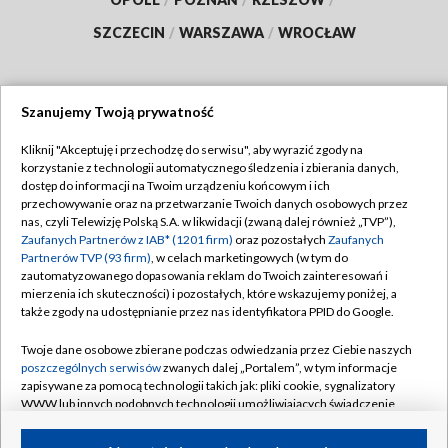
SZCZECIN
/
WARSZAWA
/
WROCŁAW
Szanujemy Twoją prywatność
Dołącz do nas:
Kliknij "Akceptuję i przechodzę do serwisu", aby wyrazić zgody na
korzystanie z technologii automatycznego śledzenia i zbierania danych,
TVP
dostęp do informacji na Twoim urządzeniu końcowym i ich
Abonament TVP
przechowywanie oraz na przetwarzanie Twoich danych osobowych przez
Regulamin TVP
nas, czyli Telewizję Polską S.A. w likwidacji (zwaną dalej również „TVP”),
Emisja w TVP
Zaufanych Partnerów z IAB* (1201 firm)
oraz pozostałych
Zaufanych
Polityka prywatności
Partnerów TVP (93 firm)
, w celach marketingowych (w tym do
Centrum informacji TVP
Moje zgody
zautomatyzowanego dopasowania reklam do Twoich zainteresowań i
mierzenia ich skuteczności) i pozostałych, które wskazujemy poniżej, a
Naziemna Telewizja Cyfrowa
Pomoc
także zgody na udostępnianie przez nas identyfikatora PPID do Google.
Sklep TVP
Biuro reklamy
Twoje dane osobowe zbierane podczas odwiedzania przez Ciebie naszych
Rada Programowa
poszczególnych serwisów
zwanych dalej „Portalem”, w tym informacje
Kontakt
zapisywane za pomocą technologii takich jak: pliki cookie, sygnalizatory
System NOS
WWW lub innych podobnych technologii umożliwiających świadczenie
dopasowanych i bezpiecznych usług, personalizację treści oraz reklam,
Informacje o nadawcy
Kanały
udostępnianie funkcji mediów społecznościowych oraz analizowanie