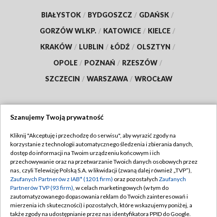
BIAŁYSTOK
/
BYDGOSZCZ
/
GDAŃSK
/
GORZÓW WLKP.
/
KATOWICE
/
KIELCE
/
KRAKÓW
/
LUBLIN
/
ŁÓDŹ
/
OLSZTYN
/
OPOLE
/
POZNAŃ
/
RZESZÓW
/
SZCZECIN
/
WARSZAWA
/
WROCŁAW
Szanujemy Twoją prywatność
Dołącz do nas:
Kliknij "Akceptuję i przechodzę do serwisu", aby wyrazić zgody na
korzystanie z technologii automatycznego śledzenia i zbierania danych,
TVP
dostęp do informacji na Twoim urządzeniu końcowym i ich
Abonament TVP
przechowywanie oraz na przetwarzanie Twoich danych osobowych przez
Regulamin TVP
nas, czyli Telewizję Polską S.A. w likwidacji (zwaną dalej również „TVP”),
Emisja w TVP
Polityka prywatności
Zaufanych Partnerów z IAB* (1201 firm)
oraz pozostałych
Zaufanych
Partnerów TVP (93 firm)
, w celach marketingowych (w tym do
Centrum informacji TVP
Moje zgody
zautomatyzowanego dopasowania reklam do Twoich zainteresowań i
mierzenia ich skuteczności) i pozostałych, które wskazujemy poniżej, a
Naziemna Telewizja Cyfrowa
Pomoc
także zgody na udostępnianie przez nas identyfikatora PPID do Google.