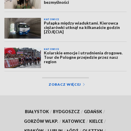
bezmyślności
KATOWICE
Pułapka między wiaduktami. Kierowca
ciężarówki utknął na kilkanaście godzin
[ZDJĘCIA]
KATOWICE
Kolarskie emocje i utrudnienia drogowe.
Tour de Pologne przejedzie przez nasz
region
ZOBACZ WIĘCEJ
BIAŁYSTOK
/
BYDGOSZCZ
/
GDAŃSK
/
GORZÓW WLKP.
/
KATOWICE
/
KIELCE
/
KRAKÓW
/
LUBLIN
/
ŁÓDŹ
/
OLSZTYN
/