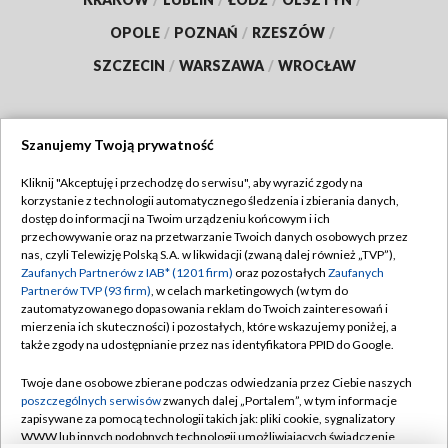
OPOLE
/
POZNAŃ
/
RZESZÓW
/
SZCZECIN
/
WARSZAWA
/
WROCŁAW
Szanujemy Twoją prywatność
Dołącz do nas:
Kliknij "Akceptuję i przechodzę do serwisu", aby wyrazić zgody na
korzystanie z technologii automatycznego śledzenia i zbierania danych,
TVP
dostęp do informacji na Twoim urządzeniu końcowym i ich
Abonament TVP
przechowywanie oraz na przetwarzanie Twoich danych osobowych przez
Regulamin TVP
nas, czyli Telewizję Polską S.A. w likwidacji (zwaną dalej również „TVP”),
Emisja w TVP
Zaufanych Partnerów z IAB* (1201 firm)
oraz pozostałych
Zaufanych
Polityka prywatności
Partnerów TVP (93 firm)
, w celach marketingowych (w tym do
Centrum informacji TVP
Moje zgody
zautomatyzowanego dopasowania reklam do Twoich zainteresowań i
mierzenia ich skuteczności) i pozostałych, które wskazujemy poniżej, a
Naziemna Telewizja Cyfrowa
Pomoc
także zgody na udostępnianie przez nas identyfikatora PPID do Google.
Sklep TVP
Biuro reklamy
Twoje dane osobowe zbierane podczas odwiedzania przez Ciebie naszych
Rada Programowa
poszczególnych serwisów
zwanych dalej „Portalem”, w tym informacje
Kontakt
zapisywane za pomocą technologii takich jak: pliki cookie, sygnalizatory
System NOS
WWW lub innych podobnych technologii umożliwiających świadczenie