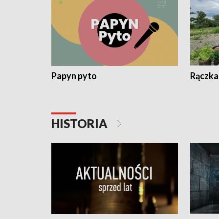
Papyn pyto
Rączka
HISTORIA