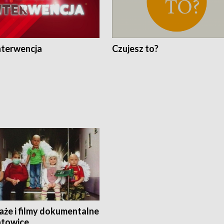
nterwencja
Czujesz to?
aże i filmy dokumentalne
towice