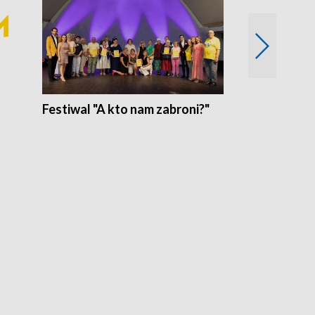
Festiwal "A kto nam zabroni?"
Mikrokosmo