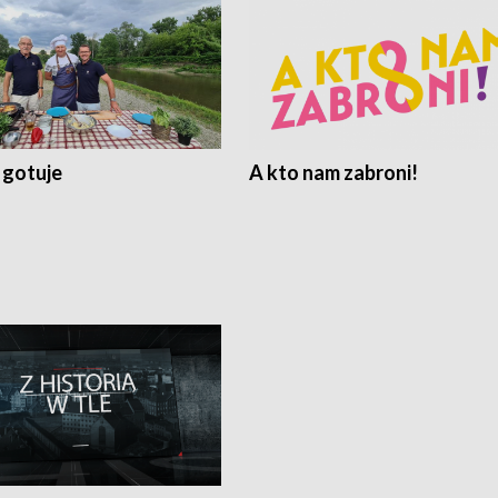
 gotuje
A kto nam zabroni!