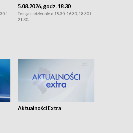
5.08.2026, godz. 18.30
4.08.2026, g
30 i
Emisja codziennie o 15.30, 16.30, 18.30 i
Emisja codziennie
21.30.
21.30.
Aktualności Extra