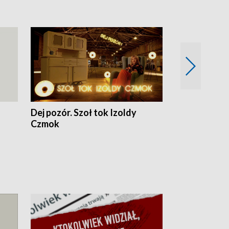
Dej pozór. Szoł tok Izoldy
Dzień z blisk
Czmok