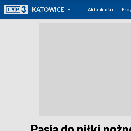
POWRÓT DO
KATOWICE
Aktualności
Pro
TVP REGIONY
Pasja do piłki nożn