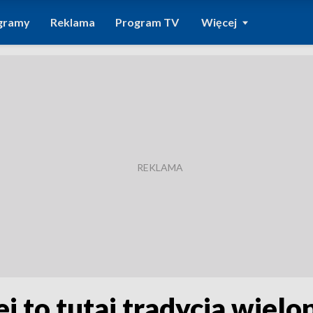
gramy
Reklama
Program TV
Więcej
ej to tutaj tradycja wiel