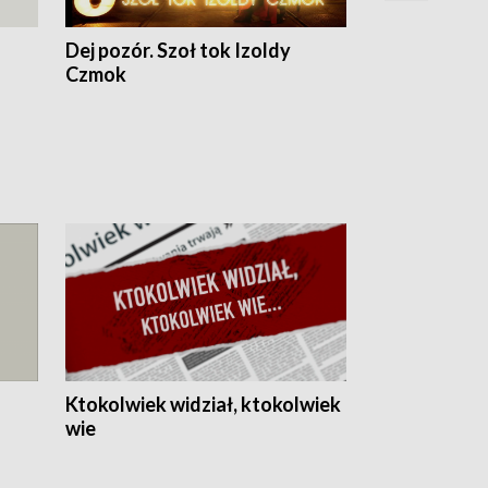
Dej pozór. Szoł tok Izoldy
Dzień z blisk
Czmok
Ktokolwiek widział, ktokolwiek
wie