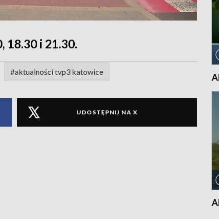
, 18.30 i 21.30.
#aktualności tvp3 katowice
A
UDOSTĘPNIJ NA X
A