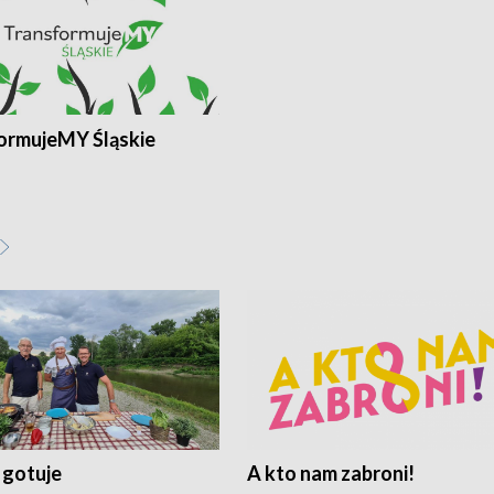
ormujeMY Śląskie
 gotuje
A kto nam zabroni!