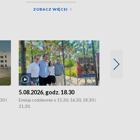
ZOBACZ WIĘCEJ
5.08.2026, godz. 18.30
4.08.2026, g
30 i
Emisja codziennie o 15.30, 16.30, 18.30 i
Emisja codziennie
21.30.
21.30.