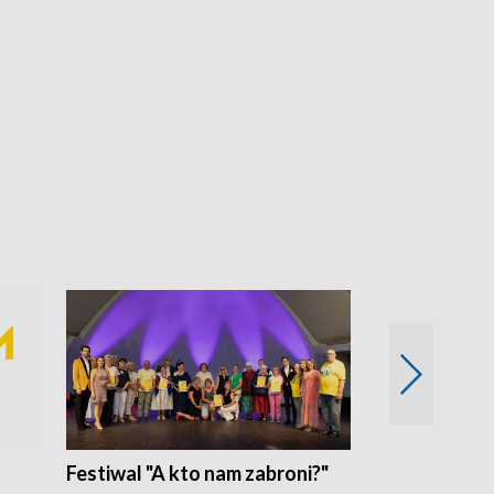
Festiwal "A kto nam zabroni?"
Mikrokosmo