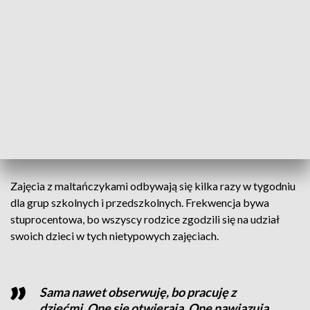
Zajęcia są rewelacyjne. Sprawdzają się.
Dzieci chętnie w tych zajęciach
uczestniczą i dodatkowo mają trening
umiejętności społecznych. To są
zachowania przy pieskach, przy dzieciach,
przy osobach dorosłych. Uczą się
mnóstwa takich pozytywnych zachowań
- wyjaśnia Adriana Spandel, nauczycielka i
logopedka w Szkole Podstawowej w
Krostoszowicach.
Zajęcia z maltańczykami odbywają się kilka razy w tygodniu
dla grup szkolnych i przedszkolnych. Frekwencja bywa
stuprocentowa, bo wszyscy rodzice zgodzili się na udział
swoich dzieci w tych nietypowych zajęciach.
Sama nawet obserwuję, bo pracuję z
dziećmi. One się otwierają. One nawiązują