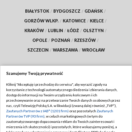
BIAŁYSTOK
/
BYDGOSZCZ
/
GDAŃSK
/
GORZÓW WLKP.
/
KATOWICE
/
KIELCE
/
KRAKÓW
/
LUBLIN
/
ŁÓDŹ
/
OLSZTYN
/
OPOLE
/
POZNAŃ
/
RZESZÓW
/
SZCZECIN
/
WARSZAWA
/
WROCŁAW
Szanujemy Twoją prywatność
Dołącz do nas:
Kliknij "Akceptuję i przechodzę do serwisu", aby wyrazić zgody na
korzystanie z technologii automatycznego śledzenia i zbierania danych,
TVP
dostęp do informacji na Twoim urządzeniu końcowym i ich
Abonament TVP
przechowywanie oraz na przetwarzanie Twoich danych osobowych przez
Regulamin TVP
nas, czyli Telewizję Polską S.A. w likwidacji (zwaną dalej również „TVP”),
Emisja w TVP
Zaufanych Partnerów z IAB* (1201 firm)
oraz pozostałych
Zaufanych
Polityka prywatności
Partnerów TVP (93 firm)
, w celach marketingowych (w tym do
Centrum informacji TVP
Moje zgody
zautomatyzowanego dopasowania reklam do Twoich zainteresowań i
mierzenia ich skuteczności) i pozostałych, które wskazujemy poniżej, a
Naziemna Telewizja Cyfrowa
Pomoc