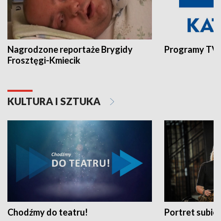
Nagrodzone reportaże Brygidy
Programy TVP
Frosztęgi-Kmiecik
KULTURA I SZTUKA
Chodźmy do teatru!
Portret subi