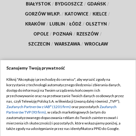
BIAŁYSTOK
/
BYDGOSZCZ
/
GDAŃSK
/
GORZÓW WLKP.
/
KATOWICE
/
KIELCE
/
KRAKÓW
/
LUBLIN
/
ŁÓDŹ
/
OLSZTYN
/
OPOLE
/
POZNAŃ
/
RZESZÓW
/
SZCZECIN
/
WARSZAWA
/
WROCŁAW
Szanujemy Twoją prywatność
Dołącz do nas:
Kliknij "Akceptuję i przechodzę do serwisu", aby wyrazić zgody na
korzystanie z technologii automatycznego śledzenia i zbierania danych,
TVP
dostęp do informacji na Twoim urządzeniu końcowym i ich
Abonament TVP
przechowywanie oraz na przetwarzanie Twoich danych osobowych przez
Regulamin TVP
nas, czyli Telewizję Polską S.A. w likwidacji (zwaną dalej również „TVP”),
Emisja w TVP
Polityka prywatności
Zaufanych Partnerów z IAB* (1201 firm)
oraz pozostałych
Zaufanych
Partnerów TVP (93 firm)
, w celach marketingowych (w tym do
Centrum informacji TVP
Moje zgody
zautomatyzowanego dopasowania reklam do Twoich zainteresowań i
mierzenia ich skuteczności) i pozostałych, które wskazujemy poniżej, a
Naziemna Telewizja Cyfrowa
Pomoc
także zgody na udostępnianie przez nas identyfikatora PPID do Google.
Sklep TVP