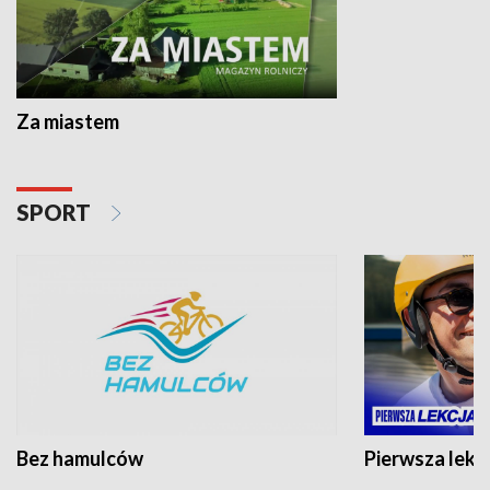
Za miastem
SPORT
Bez hamulców
Pierwsza lekc