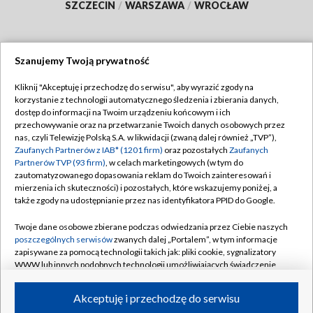
SZCZECIN
/
WARSZAWA
/
WROCŁAW
Szanujemy Twoją prywatność
Dołącz do nas:
Kliknij "Akceptuję i przechodzę do serwisu", aby wyrazić zgody na
korzystanie z technologii automatycznego śledzenia i zbierania danych,
TVP
dostęp do informacji na Twoim urządzeniu końcowym i ich
Abonament TVP
przechowywanie oraz na przetwarzanie Twoich danych osobowych przez
Regulamin TVP
nas, czyli Telewizję Polską S.A. w likwidacji (zwaną dalej również „TVP”),
Emisja w TVP
Zaufanych Partnerów z IAB* (1201 firm)
oraz pozostałych
Zaufanych
Polityka prywatności
Partnerów TVP (93 firm)
, w celach marketingowych (w tym do
Centrum informacji TVP
Moje zgody
zautomatyzowanego dopasowania reklam do Twoich zainteresowań i
mierzenia ich skuteczności) i pozostałych, które wskazujemy poniżej, a
Naziemna Telewizja Cyfrowa
Pomoc
także zgody na udostępnianie przez nas identyfikatora PPID do Google.
Sklep TVP
Biuro reklamy
Twoje dane osobowe zbierane podczas odwiedzania przez Ciebie naszych
Rada Programowa
poszczególnych serwisów
zwanych dalej „Portalem”, w tym informacje
Kontakt
zapisywane za pomocą technologii takich jak: pliki cookie, sygnalizatory
System NOS
WWW lub innych podobnych technologii umożliwiających świadczenie
dopasowanych i bezpiecznych usług, personalizację treści oraz reklam,
Informacje o nadawcy
Kanały
udostępnianie funkcji mediów społecznościowych oraz analizowanie
Akceptuję i przechodzę do serwisu
ruchu w Internecie.
Program dla prasy