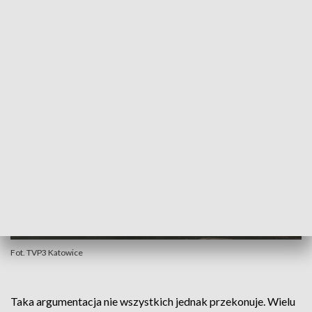
parkingów w ogóle nie ma, więc trzeba się
liczyć z tym, że trzeba płacić
- uważa Ewa Komendera, mieszkanka Bielska-
Białej.
Fot. TVP3 Katowice
Taka argumentacja nie wszystkich jednak przekonuje. Wielu