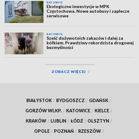
KATOWICE
Ekologiczne inwestycje w MPK
Częstochowa. Nowe autobusy i zaplecze
serwisowe
KATOWICE
Sześć dożywotnich zakazów i dalej za
kółkiem. Prawdziwy rekordzista drogowej
bezmyślności
ZOBACZ WIĘCEJ
BIAŁYSTOK
/
BYDGOSZCZ
/
GDAŃSK
/
GORZÓW WLKP.
/
KATOWICE
/
KIELCE
/
KRAKÓW
/
LUBLIN
/
ŁÓDŹ
/
OLSZTYN
/
OPOLE
/
POZNAŃ
/
RZESZÓW
/