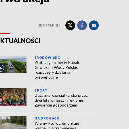
UDOSTĘPNIJ:
KTUALNOŚCI
ŚRODOWISKO
Złota alga znów w Kanale
Gliwickim! Wody Polskie
rozpoczęły działania
prewencyjne
SPORT
Duża impreza siatkarska przez
dwa lata w naszym regionie!
Zawiercie gospodarzem
NA DROGACH
Wiemy, kto wyremontuje
ważną linię tramwajową.