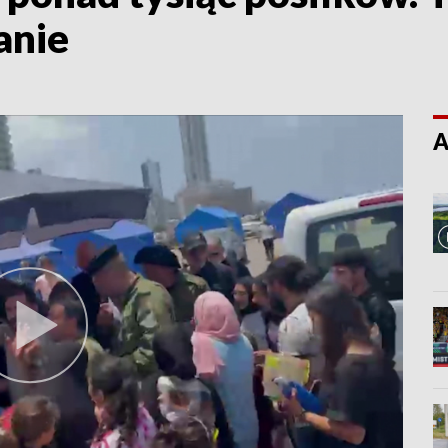
anie
A