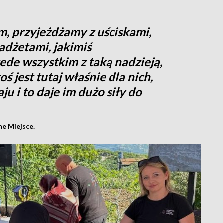
m, przyjeżdżamy z uściskami,
adżetami, jakimiś
ede wszystkim z taką nadzieją,
oś jest tutaj właśnie dla nich,
ju i to daje im dużo siły do
e Miejsce.