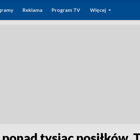
gramy
Reklama
Program TV
Więcej
ponad tysiąc posiłków. 