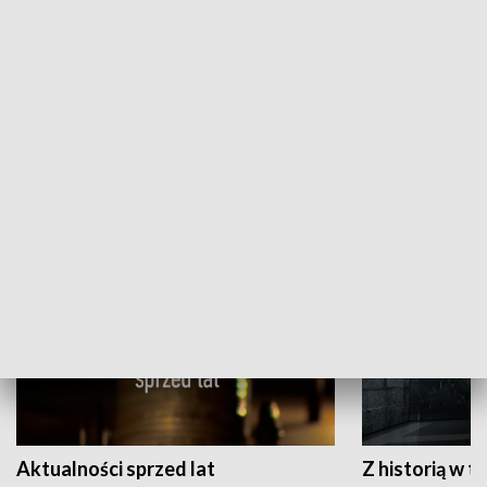
Papyn pyto
Rączka gotuje
HISTORIA
Aktualności sprzed lat
Z historią w tl