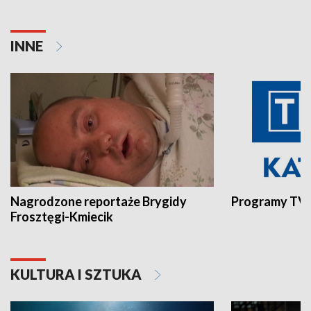
INNE
Nagrodzone reportaże Brygidy
Programy TVP
Frosztęgi-Kmiecik
KULTURA I SZTUKA