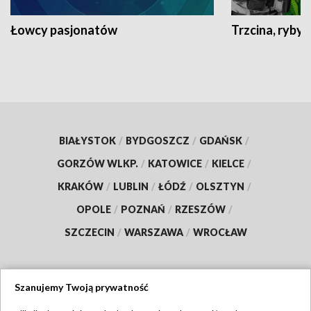
Łowcy pasjonatów
Trzcina, ryby 
BIAŁYSTOK
/
BYDGOSZCZ
/
GDAŃSK
/
GORZÓW WLKP.
/
KATOWICE
/
KIELCE
/
KRAKÓW
/
LUBLIN
/
ŁÓDŹ
/
OLSZTYN
/
OPOLE
/
POZNAŃ
/
RZESZÓW
/
SZCZECIN
/
WARSZAWA
/
WROCŁAW
Szanujemy Twoją prywatność
Dołącz do nas: