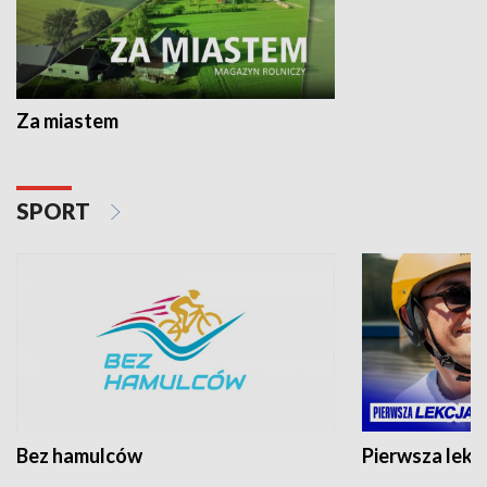
Za miastem
SPORT
Bez hamulców
Pierwsza lekc