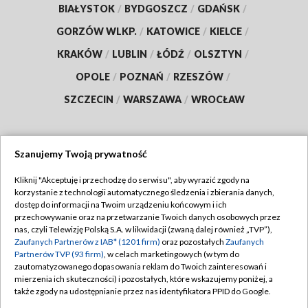
BIAŁYSTOK
/
BYDGOSZCZ
/
GDAŃSK
/
GORZÓW WLKP.
/
KATOWICE
/
KIELCE
/
KRAKÓW
/
LUBLIN
/
ŁÓDŹ
/
OLSZTYN
/
OPOLE
/
POZNAŃ
/
RZESZÓW
/
SZCZECIN
/
WARSZAWA
/
WROCŁAW
Szanujemy Twoją prywatność
Dołącz do nas:
Kliknij "Akceptuję i przechodzę do serwisu", aby wyrazić zgody na
korzystanie z technologii automatycznego śledzenia i zbierania danych,
TVP
dostęp do informacji na Twoim urządzeniu końcowym i ich
Abonament TVP
przechowywanie oraz na przetwarzanie Twoich danych osobowych przez
Regulamin TVP
nas, czyli Telewizję Polską S.A. w likwidacji (zwaną dalej również „TVP”),
Emisja w TVP
Polityka prywatności
Zaufanych Partnerów z IAB* (1201 firm)
oraz pozostałych
Zaufanych
Partnerów TVP (93 firm)
, w celach marketingowych (w tym do
Centrum informacji TVP
Moje zgody
zautomatyzowanego dopasowania reklam do Twoich zainteresowań i
mierzenia ich skuteczności) i pozostałych, które wskazujemy poniżej, a
Naziemna Telewizja Cyfrowa
Pomoc
także zgody na udostępnianie przez nas identyfikatora PPID do Google.
Sklep TVP