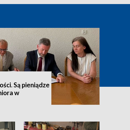
ści. Są pieniądze
niora w