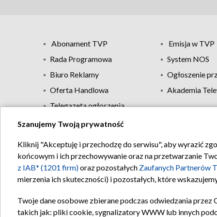
Abonament TVP
Emisja w TVP
Rada Programowa
System NOS
Biuro Reklamy
Ogłoszenie pr
Oferta Handlowa
Akademia Tele
Telegazeta ogłoszenia
Szanujemy Twoją prywatność
Regulamin TVP
Kliknij "Akceptuję i przechodzę do serwisu", aby wyrazić zg
końcowym i ich przechowywanie oraz na przetwarzanie Twoich
z IAB* (1201 firm)
oraz pozostałych
Zaufanych Partnerów T
mierzenia ich skuteczności) i pozostałych, które wskazujemy
Twoje dane osobowe zbierane podczas odwiedzania przez 
takich jak: pliki cookie, sygnalizatory WWW lub innych pod