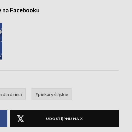
e na Facebooku
 dla dzieci
#piekary śląskie
UDOSTĘPNIJ NA X