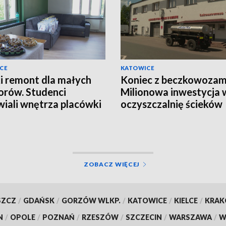
CE
KATOWICE
i remont dla małych
Koniec z beczkowozam
orów. Studenci
Milionowa inwestycja 
iali wnętrza placówki
oczyszczalnię ścieków
kuńczo-wychowawczej
ZOBACZ WIĘCEJ
SZCZ
/
GDAŃSK
/
GORZÓW WLKP.
/
KATOWICE
/
KIELCE
/
KRA
N
/
OPOLE
/
POZNAŃ
/
RZESZÓW
/
SZCZECIN
/
WARSZAWA
/
W