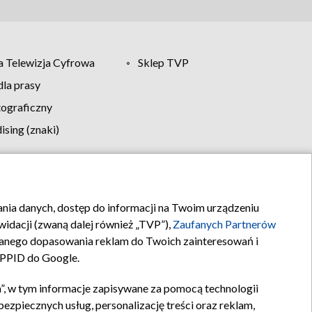
 Telewizja Cyfrowa
Sklep TVP
la prasy
tograficzny
sing (znaki)
klamy
Kontakt
rania danych, dostęp do informacji na Twoim urządzeniu
idacji (zwaną dalej również „TVP”),
Zaufanych Partnerów
anego dopasowania reklam do Twoich zainteresowań i
a PPID do Google.
”, w tym informacje zapisywane za pomocą technologii
zpiecznych usług, personalizację treści oraz reklam,