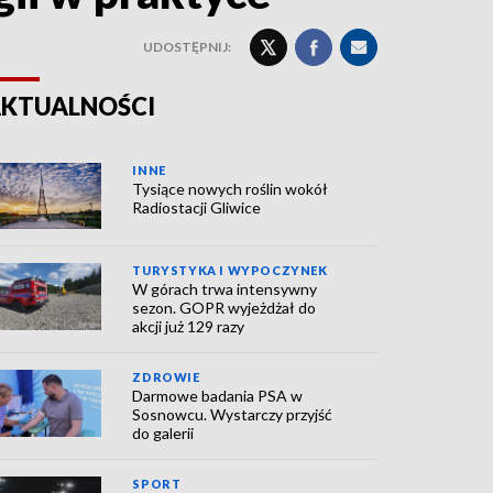
UDOSTĘPNIJ:
KTUALNOŚCI
INNE
Tysiące nowych roślin wokół
Radiostacji Gliwice
TURYSTYKA I WYPOCZYNEK
W górach trwa intensywny
sezon. GOPR wyjeżdżał do
akcji już 129 razy
ZDROWIE
Darmowe badania PSA w
Sosnowcu. Wystarczy przyjść
do galerii
SPORT