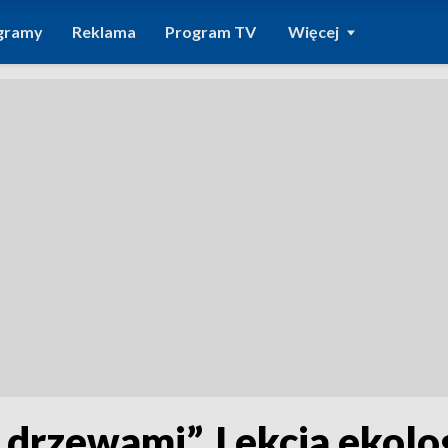
gramy
Reklama
Program TV
Więcej
drzewami”. Lekcja ekolo