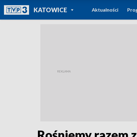
POWRÓT DO
KATOWICE
Aktualności
Pro
TVP REGIONY
„Rośniemy razem z 