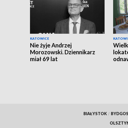
KATOWICE
KATOWI
Nie żyje Andrzej
Wielk
Morozowski. Dziennikarz
lokat
miał 69 lat
odnaw
opie
BIAŁYSTOK
/
BYDGO
OLSZTY