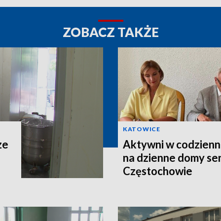
ZOBACZ TAKŻE
KATOWICE
ze
Aktywni w codzienno
na dzienne domy se
Częstochowie