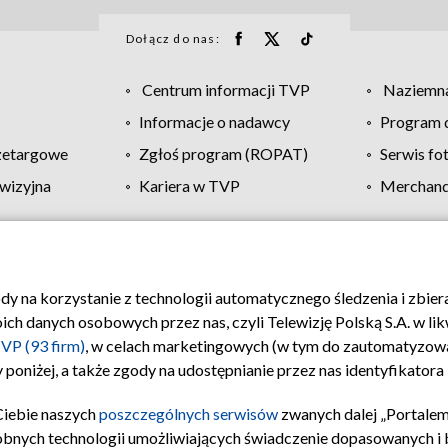
Dołącz do nas:
Centrum informacji TVP
Naziemna
Informacje o nadawcy
Program d
zetargowe
Zgłoś program (ROPAT)
Serwis fo
wizyjna
Kariera w TVP
Merchandi
Polityka prywatności
Moje zgody
Pomoc
Biuro re
ody na korzystanie z technologii automatycznego śledzenia i zbie
 danych osobowych przez nas, czyli Telewizję Polską S.A. w likw
VP (93 firm)
, w celach marketingowych (w tym do zautomatyzow
 poniżej, a także zgody na udostępnianie przez nas identyfikator
Ciebie naszych
poszczególnych serwisów
zwanych dalej „Portalem
obnych technologii umożliwiających świadczenie dopasowanych i be