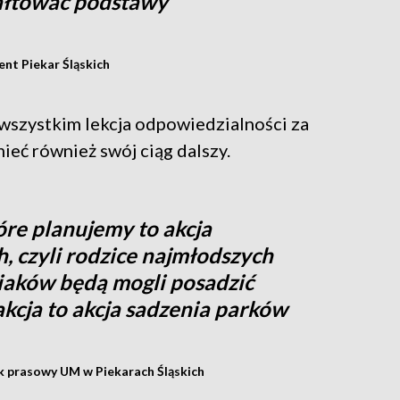
tałtować podstawy
nt Piekar Śląskich
 wszystkim lekcja odpowiedzialności za
ieć również swój ciąg dalszy.
tóre planujemy to akcja
, czyli rodzice najmłodszych
aków będą mogli posadzić
kcja to akcja sadzenia parków
k prasowy UM w Piekarach Śląskich