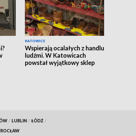
KATOWICE
i?
Wspierają ocalałych z handlu
w
ludźmi. W Katowicach
powstał wyjątkowy sklep
KÓW
/
LUBLIN
/
ŁÓDŹ
/
ROCŁAW