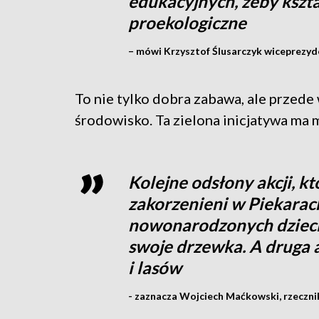
edukacyjnych, żeby ksz
proekologiczne
– mówi Krzysztof Ślusarczyk wiceprezyde
To nie tylko dobra zabawa, ale przede
środowisko. Ta zielona inicjatywa ma m
Kolejne odsłony akcji, k
zakorzenieni w Piekarach
nowonarodzonych dzieci
swoje drzewka. A druga a
i lasów
- zaznacza Wojciech Maćkowski, rzeczni