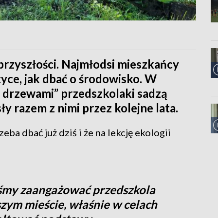
 przyszłości. Najmłodsi mieszkańcy
tyce, jak dbać o środowisko. W
z drzewami” przedszkolaki sadzą
y razem z nimi przez kolejne lata.
eba dbać już dziś i że na lekcję ekologii
śmy zaangażować przedszkola
szym mieście, właśnie w celach